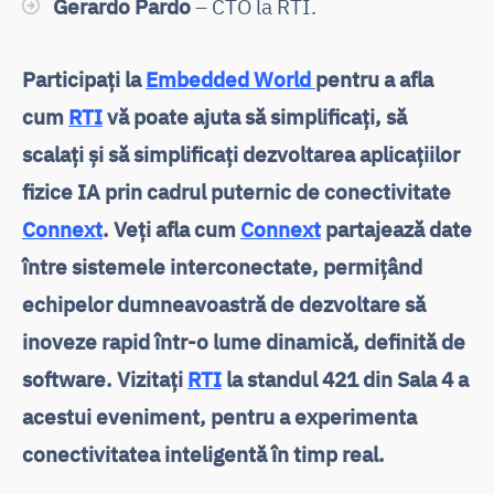
Gerardo Pardo
– CTO la RTI.
Participați la
Embedded World
pentru a afla
cum
RTI
vă poate ajuta să simplificați, să
scalați și să simplificați dezvoltarea aplicațiilor
fizice IA prin cadrul puternic de conectivitate
Connext
. Veți afla cum
Connext
partajează date
între sistemele interconectate, permițând
echipelor dumneavoastră de dezvoltare să
inoveze rapid într-o lume dinamică, definită de
software. Vizitați
RTI
la standul 421 din Sala 4 a
acestui eveniment, pentru a experimenta
conectivitatea inteligentă în timp real.