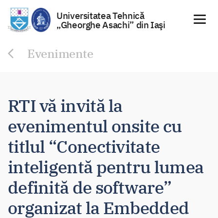
Universitatea Tehnică
„Gheorghe Asachi” din Iaşi
Sari
Evenimente
la
conținut
RTI vă invită la
evenimentul onsite cu
titlul “Conectivitate
inteligentă pentru lumea
definită de software”
organizat la Embedded