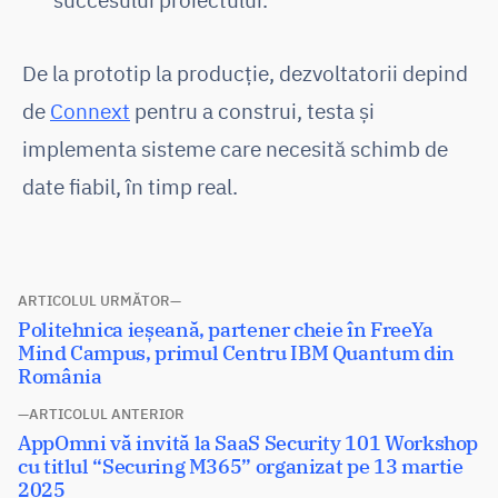
De la prototip la producție, dezvoltatorii depind
de
Connext
pentru a construi, testa și
implementa sisteme care necesită schimb de
date fiabil, în timp real.
Navigare
ARTICOLUL URMĂTOR
Articolul
Politehnica ieșeană, partener cheie în FreeYa
în
următor:
Mind Campus, primul Centru IBM Quantum din
articole
România
ARTICOLUL ANTERIOR
Articolul
AppOmni vă invită la SaaS Security 101 Workshop
anterior:
cu titlul “Securing M365” organizat pe 13 martie
2025