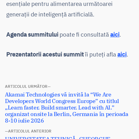
esențiale pentru alimentarea următoarei
generații de inteligență artificială.
Agenda summitului
poate fi consultată
aici
.
Prezentatorii acestui summit
îi puteți afla
aici
.
Navigare
ARTICOLUL URMĂTOR
Articolul
Akamai Technologies vă invită la “We Are
în
următor:
Developers World Congress Europe” cu titlul
articole
„Learn faster. Build smarter. Lead with AI.”
organizat onsite la Berlin, Germania în perioada
8-10 iulie 2026
ARTICOLUL ANTERIOR
Articolul