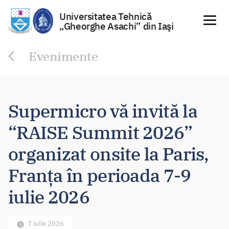
Universitatea Tehnică
„Gheorghe Asachi” din Iaşi
Sari
Evenimente
la
conținut
Supermicro vă invită la
“RAISE Summit 2026”
organizat onsite la Paris,
Franța în perioada 7-9
iulie 2026
7 iulie 2026