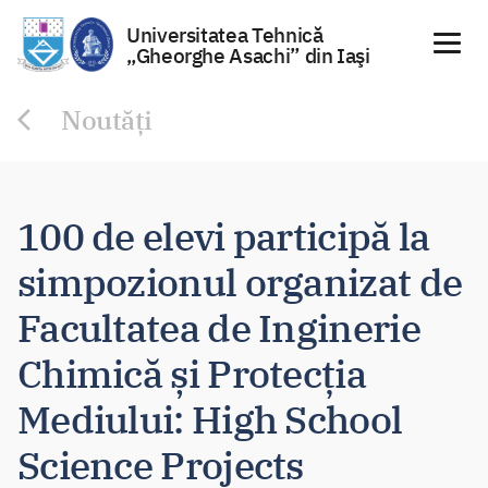
Universitatea Tehnică
„Gheorghe Asachi” din Iaşi
Sari
Noutăți
la
conținut
100 de elevi participă la
simpozionul organizat de
Facultatea de Inginerie
Chimică și Protecția
Mediului: High School
Science Projects