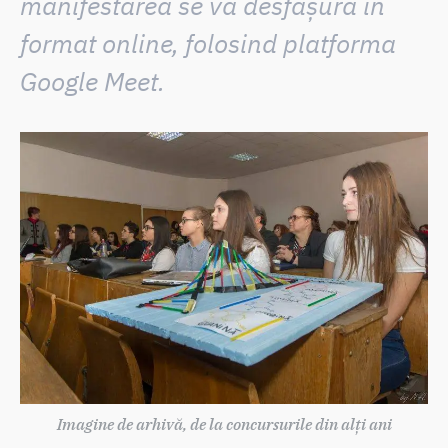
manifestarea se va desfășura în
format online, folosind platforma
Google
Meet
.
Imagine de arhivă, de la concursurile din alți ani