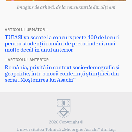
Imagine de arhivă, de la concursurile din alți ani
Navigare
ARTICOLUL URMĂTOR
Articolul
TUIASI va scoate la concurs peste 400 de locuri
în
următor:
pentru studenții români de pretutindeni, mai
articole
multe decât în anul anterior
ARTICOLUL ANTERIOR
Articolul
România, privită în context socio-demografic și
anterior:
geopolitic, într-o nouă conferință științifică din
seria „Moștenirea lui Asachi”
2026 Copyright ©
Universitatea Tehnică „Gheorghe Asachi” din Iaşi