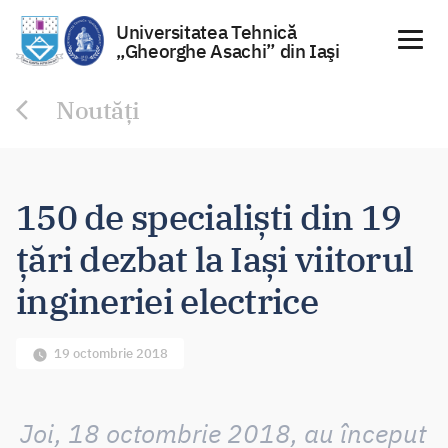
Universitatea Tehnică
„Gheorghe Asachi” din Iaşi
Sari
Noutăți
la
conținut
150 de specialiști din 19
țări dezbat la Iași viitorul
ingineriei electrice
19 octombrie 2018
Joi, 18 octombrie 2018, au început