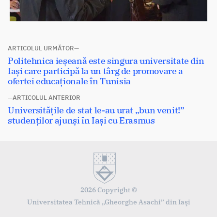
Navigare
ARTICOLUL URMĂTOR
Articolul
Politehnica ieșeană este singura universitate din
în
următor:
Iași care participă la un târg de promovare a
articole
ofertei educaționale în Tunisia
ARTICOLUL ANTERIOR
Articolul
Universitățile de stat le-au urat „bun venit!”
anterior:
studenților ajunși în Iași cu Erasmus
2026 Copyright ©
Universitatea Tehnică „Gheorghe Asachi” din Iaşi