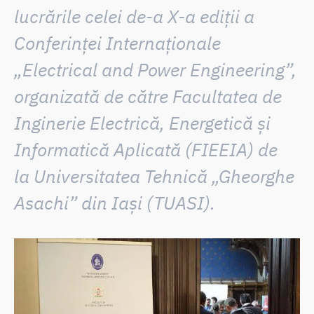
lucrările
celei de-a X-a ediții a
Conferinței Internaționale
„Electrical and Power Engineering”
,
organizată de către
Facultatea de
Inginerie Electrică, Energetică și
Informatică Aplicată (FIEEIA)
de
la
Universitatea Tehnică „Gheorghe
Asachi” din Iași (TUASI)
.