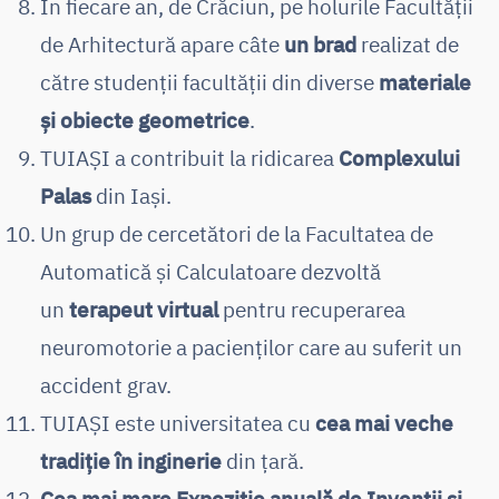
În fiecare an, de Crăciun, pe holurile Facultății
de Arhitectură apare câte
un brad
realizat de
către studenții facultății din diverse
materiale
și obiecte geometrice
.
TUIAȘI a contribuit la ridicarea
Complexului
Palas
din Iași.
Un grup de cercetători de la Facultatea de
Automatică și Calculatoare dezvoltă
un
terapeut virtual
pentru recuperarea
neuromotorie a pacienților care au suferit un
accident grav.
TUIAȘI este universitatea cu
cea mai veche
tradiție în inginerie
din țară.
Cea mai mare Expoziție anuală de Invenții și