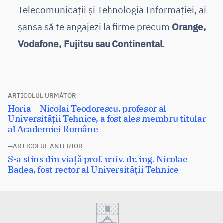
Telecomunicații și Tehnologia Informației, ai
șansa să te angajezi la firme precum
Orange,
Vodafone, Fujitsu sau Continental
.
Navigare
ARTICOLUL URMĂTOR
Articolul
Horia – Nicolai Teodorescu, profesor al
în
următor:
Universității Tehnice, a fost ales membru titular
articole
al Academiei Române
ARTICOLUL ANTERIOR
Articolul
S-a stins din viață prof. univ. dr. ing. Nicolae
anterior:
Badea, fost rector al Universității Tehnice