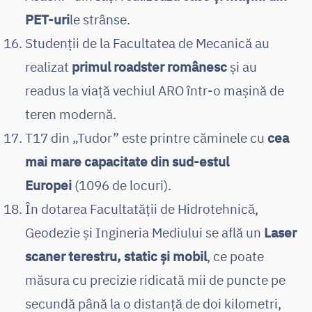
PET-uri
le strânse.
Studenții de la Facultatea de Mecanică au
realizat
primul roadster românesc
și au
readus la viață vechiul ARO într-o mașină de
teren modernă.
T17 din „Tudor” este printre căminele cu
cea
mai mare capacitate din sud-estul
Europei
(1096 de locuri).
În dotarea Facultatății de Hidrotehnică,
Geodezie și Ingineria Mediului se află un
Laser
scaner terestru, static și mobil
, ce poate
măsura cu precizie ridicată mii de puncte pe
secundă până la o distanță de doi kilometri,