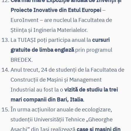
Proiecte Inovative din Estul Europei
–
EuroInvent – are nucleul la Facultatea de
Știința și Ingineria Materialelor.
La TUIAȘI poți participa anual la
cursuri
gratuite de limba engleză
prin programul
BREDEX.
Anul trecut, 24 de studenți de la Facultatea de
Construcții de Mașini și Management
Industrial au fost la o
vizită de studiu la trei
mari companii din Bari, Italia
.
În urma acțiunilor anuale de ecologizare,
studenții Universității Tehnice „Gheorghe
Asachi” din Iași realizează
case și mașini din