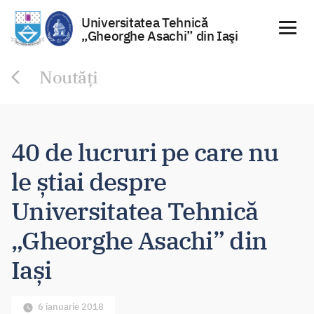
Universitatea Tehnică
„Gheorghe Asachi” din Iaşi
Sari
Noutăți
la
conținut
40 de lucruri pe care nu
le știai despre
Universitatea Tehnică
„Gheorghe Asachi” din
Iași
6 ianuarie 2018