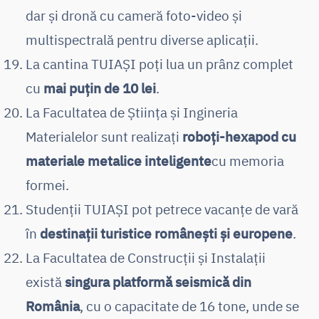
dar și dronă cu cameră foto-video și
multispectrală pentru diverse aplicații.
La cantina TUIAȘI poți lua un prânz complet
cu
mai puțin de 10 lei
.
La Facultatea de Știința și Ingineria
Materialelor sunt realizați
roboți-hexapod cu
materiale metalice inteligente
cu memoria
formei.
Studenții TUIAȘI pot petrece vacanțe de vară
în
destinații turistice românești și europene
.
La Facultatea de Construcții și Instalații
există
singura platformă seismică din
România
, cu o capacitate de 16 tone, unde se