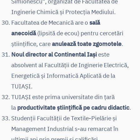
Simionescu”, organizat de Facultatea de
Inginerie Chimică și Protecția Mediului.
Facultatea de Mecanică are o
sală
anecoidă
(lipsită de ecou) pentru cercetări
științifice, care
anulează toate zgomotele
.
Noul director al Continental Iași
este
absolvent al Facultății de Inginerie Electrică,
Energetică și Informatică Aplicată de la
TUIAȘI.
TUIAȘI este prima universitate din țară
la
productivitate științifică pe cadru didactic
.
Studenții Facultății de Textile-Pielărie și
Management Industrial s-au remarcat în
ultimii ani prin premii și calificări