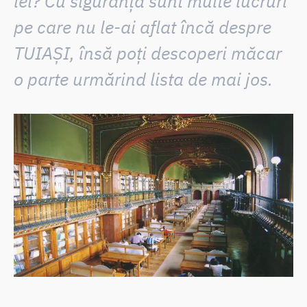
lei? Cu siguranță sunt multe lucruri
pe care nu le-ai aflat încă despre
TUIAȘI, însă poți descoperi măcar
o parte urmărind lista de mai jos.