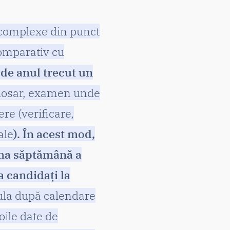
 complexe din punct
 comparativ cu
 de anul trecut un
 dosar, examen unde
re (verificare,
ale
). În acest mod,
ima săptămână a
la candidați la
rula după calendare
oile date de