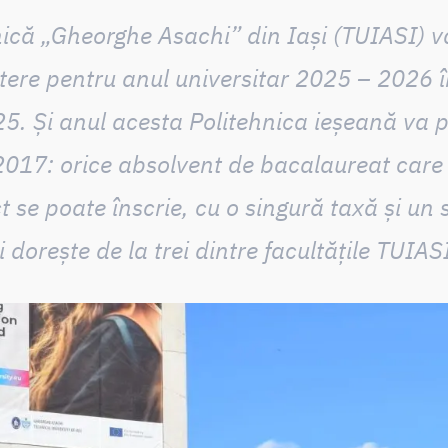
nică „Gheorghe Asachi” din Iași (TUIASI)
v
ere pentru anul universitar 2025 – 2026 î
25
. Și anul acesta Politehnica ieșeană va 
2017: orice absolvent de bacalaureat care
t se poate înscrie,
cu o singură taxă și un 
i dorește de la trei dintre facultățile TUIAS