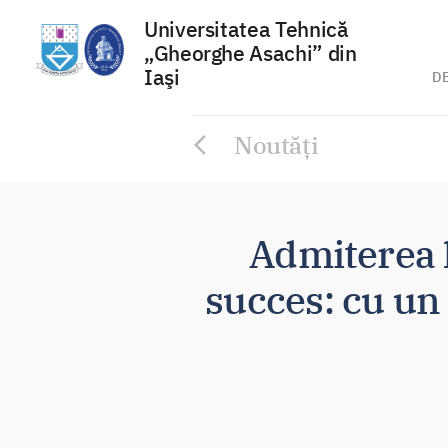
Universitatea Tehnică
„Gheorghe Asachi” din
Iaşi
D
Sari
Noutăți
la
conținut
Admiterea l
succes: cu un 