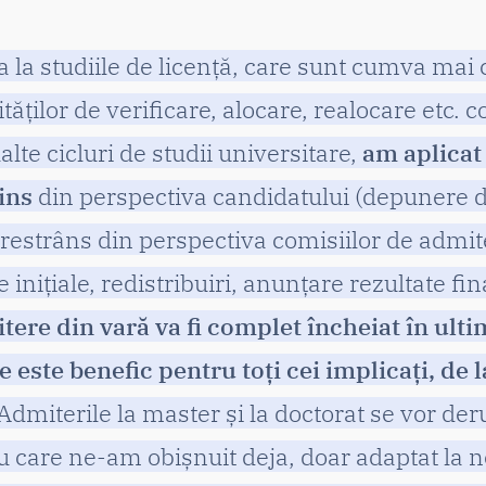
 la studiile de licență, care sunt cumva mai
ităților de verificare, alocare, realocare etc.
alte cicluri de studii universitare,
am aplicat
ins
din perspectiva candidatului (depunere
 restrâns din perspectiva comisiilor de admite
 inițiale, redistribuiri, anunțare rezultate fin
tere din vară va fi complet încheiat în ult
ce este benefic pentru toți cei implicați, de 
Admiterile la master și la doctorat se vor de
u care ne-am obișnuit deja, doar adaptat la n