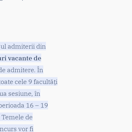
ul admiterii din
uri vacante de
de admitere. În
toate cele 9 facultăți
ua sesiune, în
 perioada 16 – 19
i. Temele de
ncurs vor fi