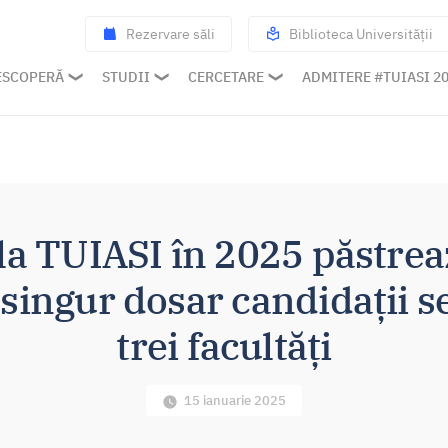
Rezervare săli
Biblioteca Universității
ESCOPERĂ
STUDII
CERCETARE
ADMITERE #TUIASI 2
a TUIASI în 2025 păstrea
singur dosar candidații se
trei facultăți
15 ianuarie 2025