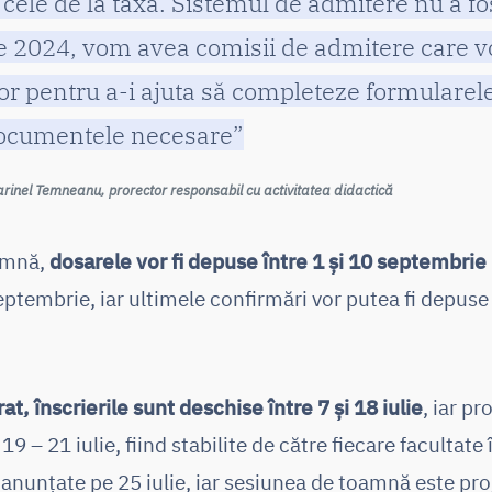
 cele de la taxă. Sistemul de admitere nu a fo
de 2024, vom avea comisii de admitere care vor
or pentru a-i ajuta să completeze formularele
documentele necesare”
 Marinel Temneanu, prorector responsabil cu activitatea didactică
oamnă,
dosarele vor fi depuse între 1 și 10 septembri
septembrie, iar ultimele confirmări vor putea fi depus
t, înscrierile sunt deschise între 7 și 18 iulie
, iar pr
19 – 21 iulie, fiind stabilite de către fiecare facultate 
fi anunțate pe 25 iulie, iar sesiunea de toamnă este p