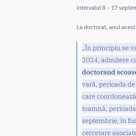
intervalul 8 – 17 sept
La doctorat, anul acesta
„În principiu se v
2024, admitere ca
doctorand scoase
vară, perioada de î
care coordonează 
toamnă, perioada 
septembrie, în fun
cercetare asociate