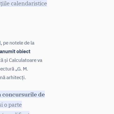
ațiile calendaristice
l, pe notele de la
 anumit obiect
ă și Calculatoare va
tectură „G. M.
nă arhitecți.
a concursurile de
i o parte