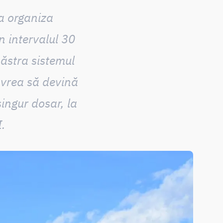
a organiza
n intervalul 30
păstra sistemul
 vrea să devină
singur dosar
, la
I.