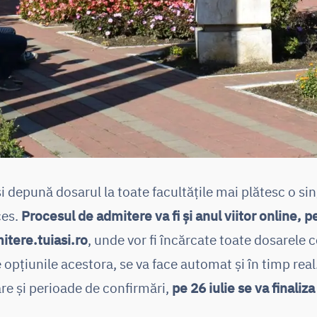
își depună dosarul la toate facultățile mai plătesc o s
ces.
Procesul de admitere va fi și anul viitor online, 
tere.tuiasi.ro
, unde vor fi încărcate toate dosarele 
de opțiunile acestora, se va face automat și în timp re
re și perioade de confirmări,
pe 26 iulie se va finaliz