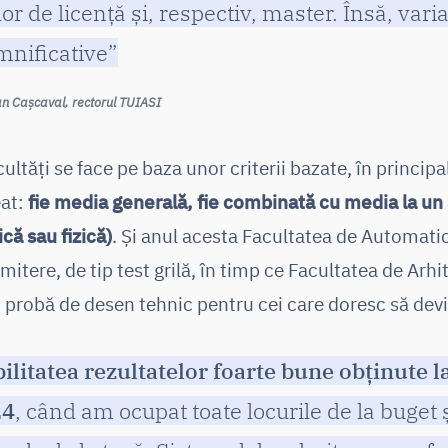
lor de licență și, respectiv, master. Însă, vari
mnificative”
Dan Cașcaval, rectorul TUIASI
cultăți se face pe baza unor criterii bazate, în principa
at:
fie media generală, fie combinată cu media la un
că sau fizică)
. Și anul acesta Facultatea de Automatic
itere, de tip test grilă, în timp ce Facultatea de Arhi
probă de desen tehnic pentru cei care doresc să devi
litatea rezultatelor foarte bune obținute l
24
, când am ocupat toate locurile de la buget ș