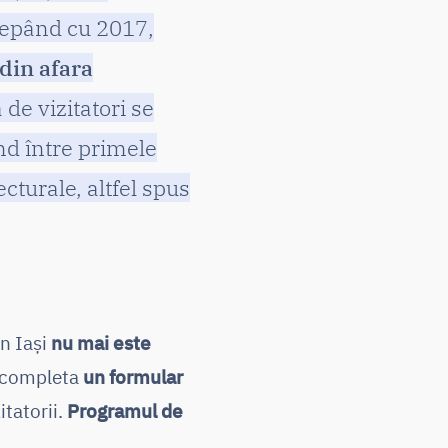
ncepând cu 2017,
din afara
 de vizitatori se
ind între primele
ecturale, altfel spus
in Iași
nu mai este
a completa
un formular
itatorii.
Programul de