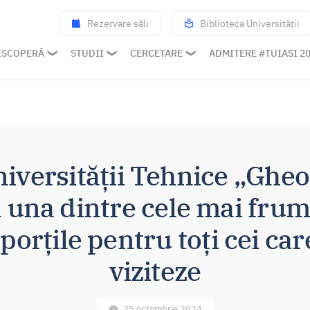
Rezervare săli
Biblioteca Universității
ESCOPERĂ
STUDII
CERCETARE
ADMITERE #TUIASI 2
niversității Tehnice „Ghe
tă una dintre cele mai fru
 porțile pentru toți cei car
viziteze
25 octombrie 2024