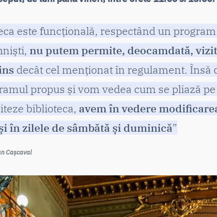
eca este funcțională, respectând un program 
hniști,
nu putem permite, deocamdată, vizi
ins
decât cel menționat în regulament. Însă
mul propus și vom vedea cum se pliază pe so
iteze biblioteca,
avem în vedere modificare
 și în zilele de sâmbătă și duminică
”
Dan Cașcaval