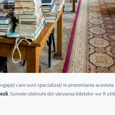
gajați care sunt specializați in prezentarea acesteia t
ceză
. Sumele obținute din vânzarea biletelor vor fi util