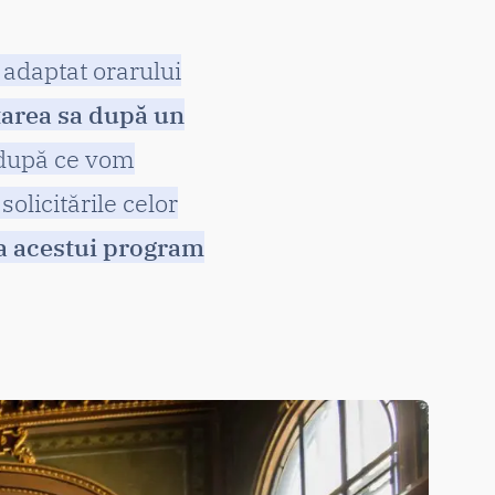
adaptat orarului
tarea sa după un
 după ce vom
licitările celor
a acestui program