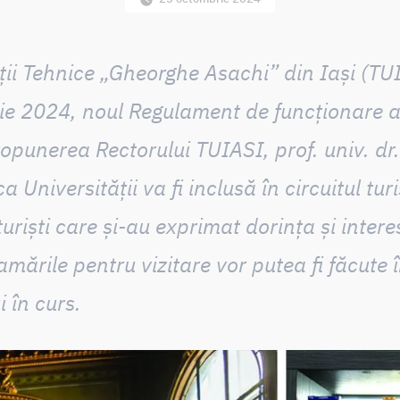
ții Tehnice „Gheorghe Asachi” din Iași (TU
ie 2024, noul Regulament de funcționare a 
propunerea Rectorului TUIASI,
prof. univ. dr
 Universității va fi inclusă în circuitul turi
uriști
care și-au exprimat dorința și interes
ările pentru vizitare vor putea fi făcute
 în curs
.