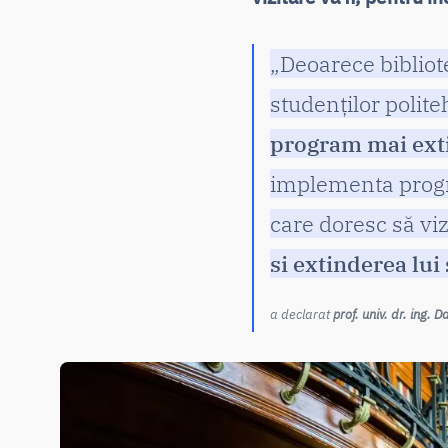
„Deoarece bibliot
studenților polite
program mai ext
implementa progra
care doresc să viz
si extinderea lui
a declarat
prof. univ. dr. ing. 