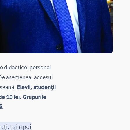
re didactice, personal
. De asemenea, accesul
eșeană.
Elevii, studenții
 de 10 lei. Grupurile
ă
.
ație și apoi