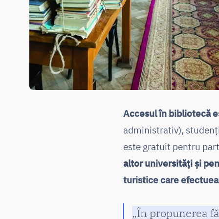
Accesul în bibliotecă e
administrativ), studenț
este gratuit pentru par
altor universități și pen
turistice care efectuea
„În propunerea făc