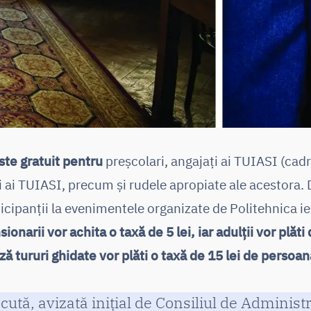
ste gratuit pentru
preșcolari, angajați ai TUIASI (cad
i ai TUIASI, precum și rudele apropiate ale acestora
ticipanții la evenimentele organizate de Politehnica i
sionarii vor achita o taxă de 5 lei, iar adulții vor plăti
ză tururi ghidate vor plăti o taxă de 15 lei de persoan
ută, avizată inițial de Consiliul de Administr