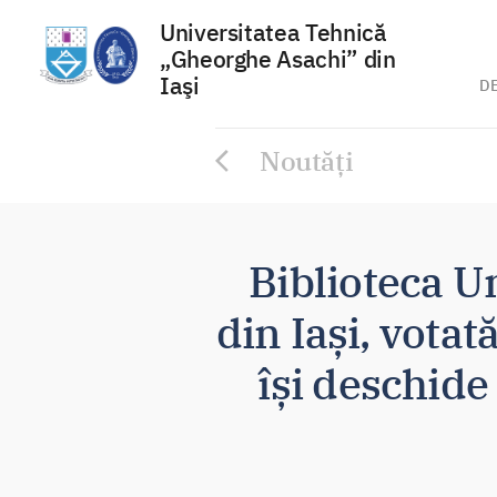
Universitatea Tehnică
„Gheorghe Asachi” din
Iaşi
D
Sari
Noutăți
la
conținut
Biblioteca U
din Iași, vota
își deschide