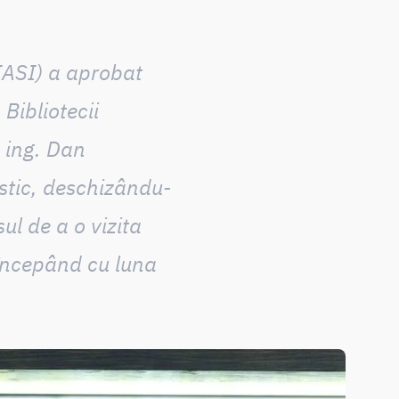
IASI) a aprobat
Bibliotecii
. ing. Dan
stic
, deschizându-
ul de a o vizita
începând cu luna