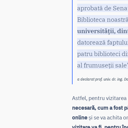
aprobată de Senat
Biblioteca noastră
universității, di
datorează faptului
patru biblioteci d
al frumuseții sale
a declarat prof. univ. dr. ing. 
Astfel, pentru vizitare
necesară, cum a fost p
online
și se va achita o
vizitare va fi, pentru î