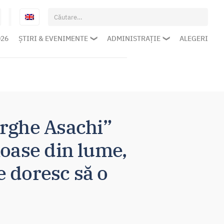
Caută
după:
026
ȘTIRI & EVENIMENTE
ADMINISTRAȚIE
ALEGERI
orghe Asachi”
moase din lume,
e doresc să o