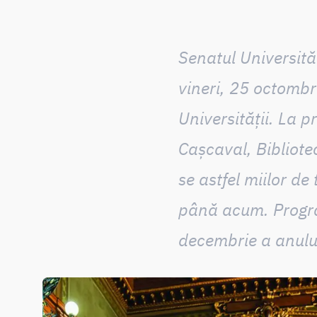
Senatul Universită
vineri, 25 octombr
Universității. La 
Cașcaval, Biblioteca
se astfel
miilor de t
până acum. Program
decembrie a anului