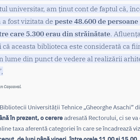
ul universitar, am ținut cont de faptul că, î
 a fost vizitata de
peste 48.600 de persoane 
ntre care 5.300 erau din străinătate
. Afluența
 că aceasta biblioteca este considerată ca fi
in lume din punct de vedere al realizării arhit
”,
Dan Cașcaval.
a Bibliotecii Universității Tehnice „Gheorghe Asachi” d
ână în prezent, o cerere
adresată Rectorului, ci se v
nline taxa aferentă categoriei în care se încadrează viz
nceput, de luni până vineri, între orele 11.00 si 15.00.