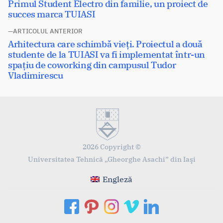
Articolul
Primul Student Electro din familie, un proiect de
în
următor:
succes marca TUIASI
articole
ARTICOLUL ANTERIOR
Articolul
Arhitectura care schimbă vieți. Proiectul a două
anterior:
studente de la TUIASI va fi implementat într-un
spațiu de coworking din campusul Tudor
Vladimirescu
2026 Copyright ©
Universitatea Tehnică „Gheorghe Asachi” din Iaşi
Engleză