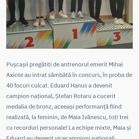
Pușcașii pregătiți de antrenorul emerit Mihai
Axinte au intrat sâmbătă în concurs, în proba de
40 focuri culcat. Eduard Hanus a devenit
campion național, Ștefan Rotaru a cucerit
medalia de bronz, aceeași performanță fiind
realizată, la feminin, de Maia Ivănescu, toți trei
cu recorduri personale! La echipe mixte, Maia și
Eduard au devenit vicecampioni naționali.