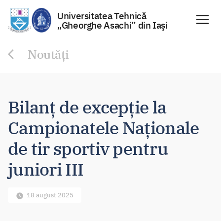
Universitatea Tehnică
„Gheorghe Asachi” din Iaşi
Sari
Noutăți
la
conținut
Bilanț de excepție la
Campionatele Naționale
de tir sportiv pentru
juniori III
18 august 2025