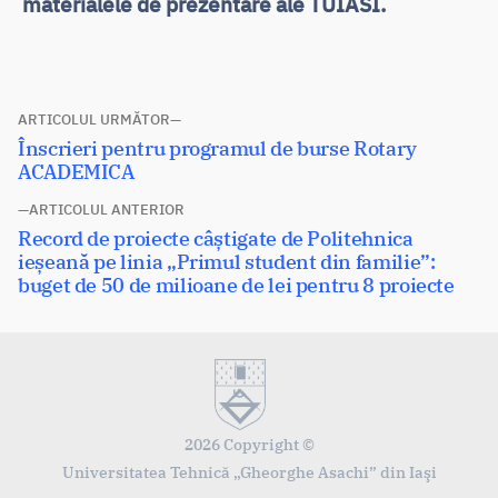
materialele de prezentare ale TUIASI.
Navigare
ARTICOLUL URMĂTOR
Articolul
Înscrieri pentru programul de burse Rotary
în
următor:
ACADEMICA
articole
ARTICOLUL ANTERIOR
Articolul
Record de proiecte câștigate de Politehnica
anterior:
ieșeană pe linia „Primul student din familie”:
buget de 50 de milioane de lei pentru 8 proiecte
2026 Copyright ©
Universitatea Tehnică „Gheorghe Asachi” din Iaşi