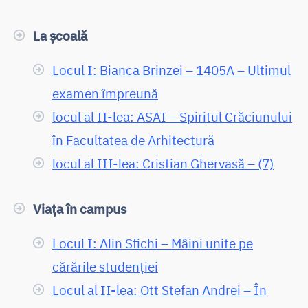
La școală
Locul I: Bianca Brinzei – 1405A – Ultimul
examen împreună
locul al II-lea: ASAI – Spiritul Crăciunului
în Facultatea de Arhitectură
locul al III-lea: Cristian Ghervasă – (7)
Viața în campus
Locul I: Alin Sfichi – Mâini unite pe
cărările studenției
Locul al II-lea: Ott Stefan Andrei – În