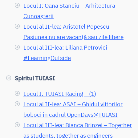
Locul I: Oana Stanciu – Arhitectura
Cunoașterii
Locul al II-lea: Aristotel Popescu –
Pasiunea nu are vacanță sau zile libere
Locul al III-lea: Liliana Petrovici –
#LearningOutside
Spiritul TUIASI
Locul I: TUIASI Racing – (1)
Locul al II-lea: ASAI – Ghidul viitorilor
boboci în cadrul OpenDays@TUIASI
Locul al III-lea: Bianca Brinzei – Together
as students, together as engineers