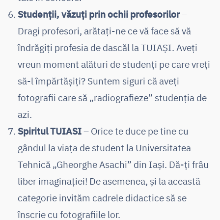
Studenții, văzuți prin ochii profesorilor
–
Dragi profesori, arătați-ne ce vă face să vă
îndrăgiți profesia de dascăl la TUIAȘI. Aveți
vreun moment alături de studenți pe care vreți
să-l împărtășiți? Suntem siguri că aveți
fotografii care să „radiografieze” studenția de
azi.
Spiritul TUIASI
– Orice te duce pe tine cu
gândul la viața de student la Universitatea
Tehnică „Gheorghe Asachi” din Iași. Dă-ți frâu
liber imaginației! De asemenea, și la această
categorie invităm cadrele didactice să se
înscrie cu fotografiile lor.