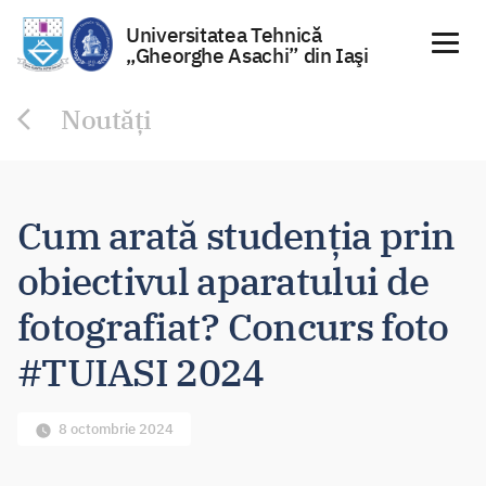
Universitatea Tehnică
„Gheorghe Asachi” din Iaşi
Sari
Noutăți
la
conținut
Cum arată studenția prin
obiectivul aparatului de
fotografiat? Concurs foto
#TUIASI 2024
8 octombrie 2024