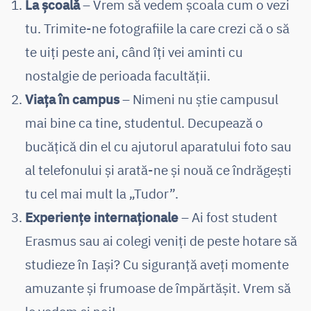
La școală
– Vrem să vedem școala cum o vezi
tu. Trimite-ne fotografiile la care crezi că o să
te uiți peste ani, când îți vei aminti cu
nostalgie de perioada facultății.
Viața în campus
– Nimeni nu știe campusul
mai bine ca tine, studentul. Decupează o
bucățică din el cu ajutorul aparatului foto sau
al telefonului și arată-ne și nouă ce îndrăgești
tu cel mai mult la „Tudor”.
Experiențe internaționale
– Ai fost student
Erasmus sau ai colegi veniți de peste hotare să
studieze în Iași? Cu siguranță aveți momente
amuzante și frumoase de împărtășit. Vrem să