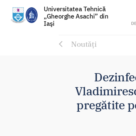
Universitatea Tehnică
„Gheorghe Asachi” din
Iaşi
D
Sari
Noutăți
la
conținut
Dezinfe
Vladimiresc
pregătite p