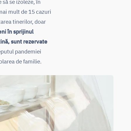
 să se izoleze, în
mai mult de 15 cazuri
area tinerilor, doar
ni în sprijinul
tină, sunt rezervate
nceputul pandemiei
larea de familie.