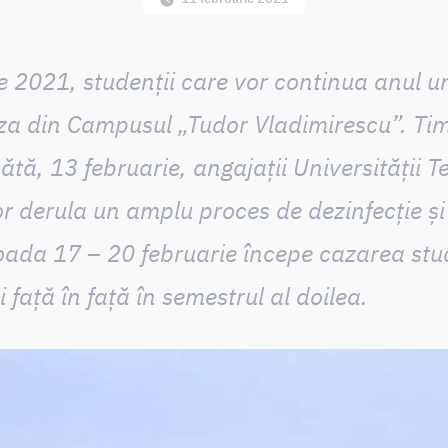
ie 2021, studenții care vor continua anul un
za din Campusul „Tudor Vladimirescu”. Timp
ă, 13 februarie, angajații Universității 
r derula un amplu proces de dezinfecție și 
ioada 17 – 20 februarie începe cazarea stu
i față în față în semestrul al doilea.