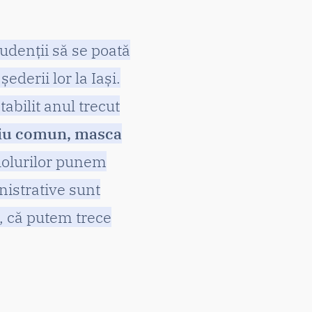
udenții să se poată
ederii lor la Iași.
abilit anul trecut
ațiu comun, masca
 holurilor punem
nistrative sunt
, că putem trece