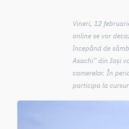
Vineri, 12 februar
online se vor deca
începând de sâmbăt
Asachi” din Iași
vo
camerelor
. În per
participa la cursur