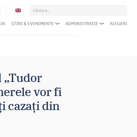
Caută
după:
026
ȘTIRI & EVENIMENTE
ADMINISTRAȚIE
ALEGERI
l „Tudor
erele vor fi
i cazați din