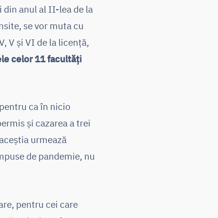
din anul al II-lea de la
onsite, se vor muta cu
V, V și VI de la licență,
le celor 11 facultăți
pentru ca în nicio
ermis și cazarea a trei
 aceștia urmează
le impuse de pandemie, nu
are, pentru cei care