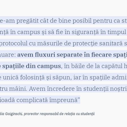
e-am pregătit cât de bine posibil pentru ca st
nță în campus și să fie în siguranță în timpul ș
protocolul cu măsurile de protecție sanitară st
inuare:
avem fluxuri separate în fiecare sp
e spațiile din campus
, în băile de la capătul
 unică folosință și săpun, iar în spațiile admi
tru mâini. Avem încredere în studenții noștri
rioadă complicată împreună”
idia Gaiginschi, prorector responsabil de relația cu studenții