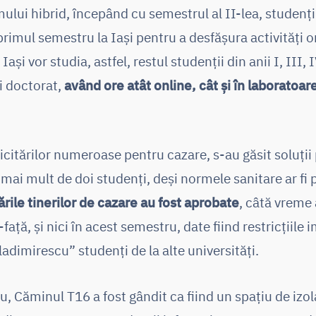
ului hibrid, începând cu semestrul al II-lea, studenții 
 primul semestru la Iași pentru a desfășura activități 
Iași vor studia, astfel, restul studenții din anii I, III, I
și doctorat,
având ore atât online, cât și în laboratoare
icitărilor numeroase pentru cazare, s-au găsit soluții 
mai mult de doi studenți, deși normele sanitare ar fi p
ările tinerilor de cazare au fost aprobate
, câtă vreme
-față, și nici în acest semestru, date fiind restricții
Vladimirescu” studenți de la alte universități.
, Căminul T16 a fost gândit ca fiind un spațiu de izol