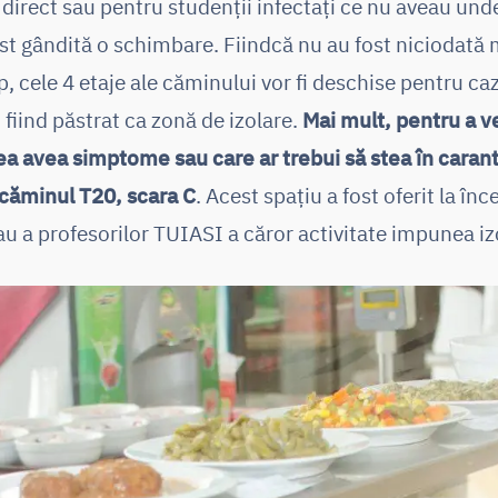
direct sau pentru studenții infectați ce nu aveau unde
ost gândită o schimbare. Fiindcă nu au fost niciodată 
, cele 4 etaje ale căminului vor fi deschise pentru caz
 fiind păstrat ca zonă de izolare.
Mai mult, pentru a ve
ea avea simptome sau care ar trebui să stea în caran
căminul T20, scara C
. Acest spațiu a fost oferit la î
u a profesorilor TUIASI a căror activitate impunea izo