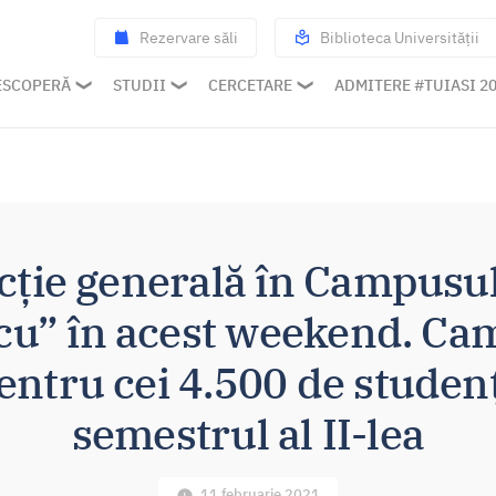
Rezervare săli
Biblioteca Universității
ESCOPERĂ
STUDII
CERCETARE
ADMITERE #TUIASI 2
cție generală în Campusu
u” în acest weekend. Cam
entru cei 4.500 de studenț
semestrul al II-lea
11 februarie 2021