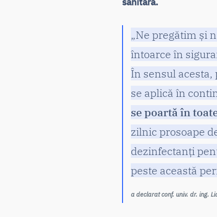
sanitară.
„Ne pregătim și n
întoarce în sigura
În sensul acesta, 
se aplică în cont
se poartă în toat
zilnic prosoape de
dezinfectanți pen
peste această pe
a declarat conf. univ. dr. ing. L