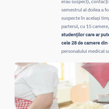
erau suspecți, contacți 
semestrul al doilea a f
suspecte în același timp
parterul, cu 15 camere,
studenților care ar put
cele 28 de camere din 
personalului medical sa