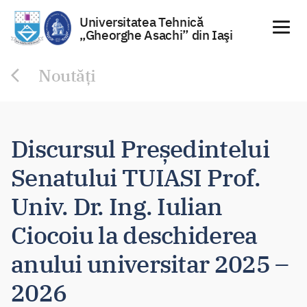
Universitatea Tehnică
„Gheorghe Asachi” din Iaşi
Sari
Noutăți
la
conținut
Discursul Președintelui
Senatului TUIASI Prof.
Univ. Dr. Ing. Iulian
Ciocoiu la deschiderea
anului universitar 2025 –
2026