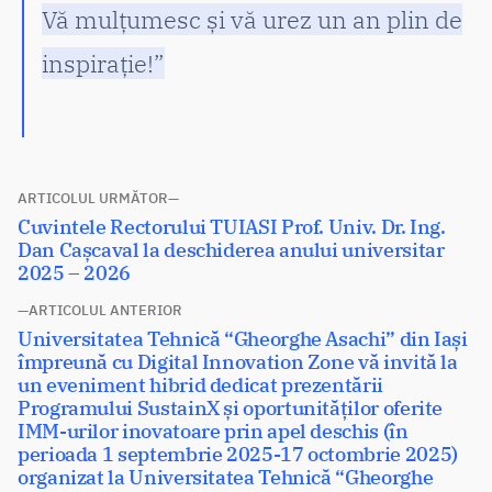
Vă mulțumesc și vă urez un an plin de
inspirație!”
Navigare
ARTICOLUL URMĂTOR
Articolul
Cuvintele Rectorului TUIASI Prof. Univ. Dr. Ing.
în
următor:
Dan Cașcaval la deschiderea anului universitar
articole
2025 – 2026
ARTICOLUL ANTERIOR
Articolul
Universitatea Tehnică “Gheorghe Asachi” din Iași
anterior:
împreună cu Digital Innovation Zone vă invită la
un eveniment hibrid dedicat prezentării
Programului SustainX și oportunităților oferite
IMM-urilor inovatoare prin apel deschis (în
perioada 1 septembrie 2025-17 octombrie 2025)
organizat la Universitatea Tehnică “Gheorghe