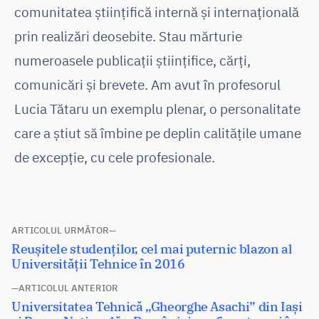
comunitatea științifică internă și internațională
prin realizări deosebite. Stau mărturie
numeroasele publicații științifice, cărți,
comunicări și brevete. Am avut în profesorul
Lucia Tătaru un exemplu plenar, o personalitate
care a știut să îmbine pe deplin calitățile umane
de excepție, cu cele profesionale.
Navigare
ARTICOLUL URMĂTOR
Articolul
Reușitele studenților, cel mai puternic blazon al
în
următor:
Universității Tehnice în 2016
articole
ARTICOLUL ANTERIOR
Articolul
Universitatea Tehnică „Gheorghe Asachi” din Iași