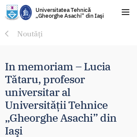
Universitatea Tehnică
„Gheorghe Asachi” din Iaşi
Sari
Noutăți
la
conținut
In memoriam – Lucia
Tătaru, profesor
universitar al
Universităţii Tehnice
„Gheorghe Asachi” din
Iaşi