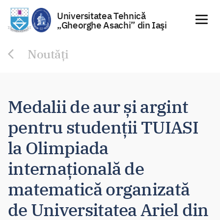
Universitatea Tehnică
„Gheorghe Asachi” din Iaşi
Sari
Noutăți
la
conținut
Medalii de aur și argint
pentru studenții TUIASI
la Olimpiada
internațională de
matematică organizată
de Universitatea Ariel din