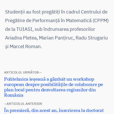
Studenții au fost pregătiți în cadrul Centrului de
Pregătire de Performanță în Matematică (CPPM)
de la TUIASI, sub îndrumarea profesorilor
Ariadna Pletea, Marian Panțiruc, Radu Strugariu
și Marcel Roman.
Navigare
ARTICOLUL URMĂTOR
Articolul
Politehnica ieșeană a găzduit un workshop
în
următor:
european despre posibilitățile de colaborare pe
articole
plan local pentru dezvoltarea regiunilor din
România
ARTICOLUL ANTERIOR
Articolul
În premieră, din acest an, înscrierea la doctorat