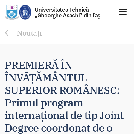
Universitatea Tehnică
„Gheorghe Asachi” din Iaşi
Sari
Noutăți
la
conținut
PREMIERĂ ÎN
ÎNVĂȚĂMÂNTUL
SUPERIOR ROMÂNESC:
Primul program
internațional de tip Joint
Degree coordonat de o