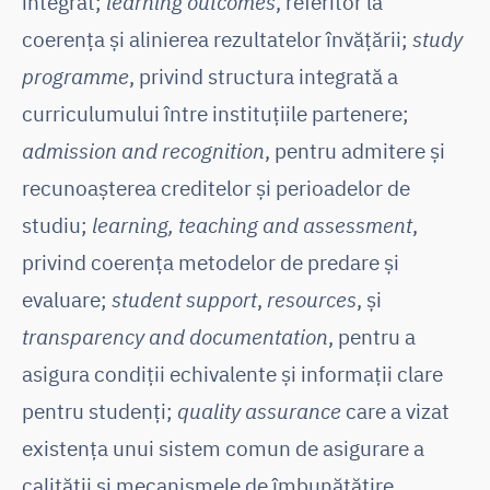
integrat;
learning outcomes
, referitor la
coerența și alinierea rezultatelor învățării;
study
programme
, privind structura integrată a
curriculumului între instituțiile partenere;
admission and recognition
, pentru admitere și
recunoașterea creditelor și perioadelor de
studiu;
learning, teaching and assessment
,
privind coerența metodelor de predare și
evaluare;
student support
,
resources
, și
transparency and documentation
, pentru a
asigura condiții echivalente și informații clare
pentru studenți;
quality assurance
care a vizat
existența unui sistem comun de asigurare a
calității și mecanismele de îmbunătățire