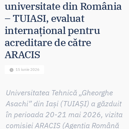
universitate din România
– TUIASI, evaluat
internațional pentru
acreditare de către
ARACIS
15 iunie 2026
Universitatea Tehnică „Gheorghe
Asachi” din Iași (TUIAȘI) a găzduit
în perioada 20-21 mai 2026, vizita
comisiei ARACIS (Agenția Română