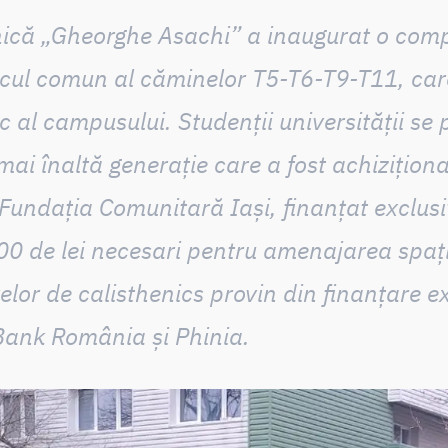
nică „Gheorghe Asachi” a inaugurat
o comp
cul comun al căminelor T5-T6-T9-T11, ca
vic al campusului
. Studenții universității se
ai înaltă generație care a fost achiziționa
Fundația Comunitară Iași,
finanțat exclus
00 de lei
necesari pentru amenajarea spațiu
elor de calisthenics provin din finanțare ex
 Bank România și Phinia.