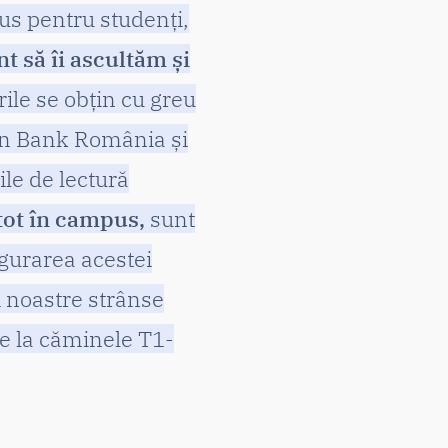
s pentru studenți,
t să îi ascultăm și
ile se obțin cu greu
sen Bank România și
ile de lectură
tot în campus,
sunt
ugurarea acestei
i noastre strânse
de la căminele T1-