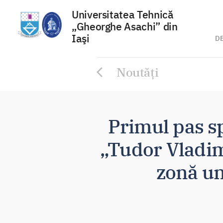
Universitatea Tehnică
„Gheorghe Asachi” din
Iaşi
D
Sari
Noutăți
la
conținut
Primul pas s
„Tudor Vladim
zonă un