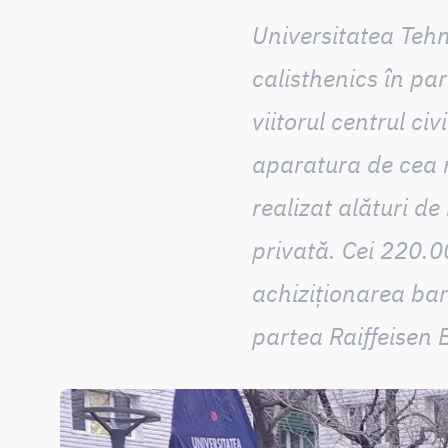
Universitatea Teh
calisthenics
în par
viitorul centrul ci
aparatura de cea m
realizat alături de
privată
.
Cei 220.0
achiziționarea bar
partea
Raiffeisen