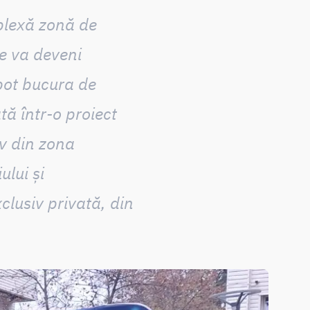
lexă zonă de
re
va deveni
 pot bucura de
tă într-o proiect
iv din zona
lui și
clusiv privată, din