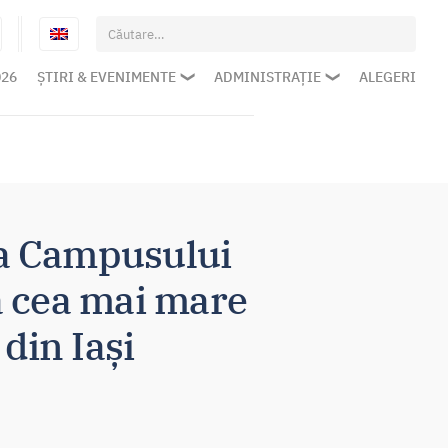
Caută
după:
026
ȘTIRI & EVENIMENTE
ADMINISTRAȚIE
ALEGERI
ma Campusului
ă cea mai mare
din Iași