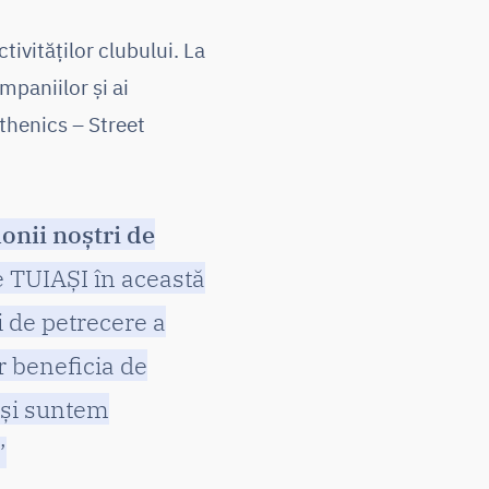
ctivităților clubului. La
mpaniilor și ai
thenics – Street
lonii noștri de
e TUIAȘI în această
i de petrecere a
r beneficia de
și suntem
”