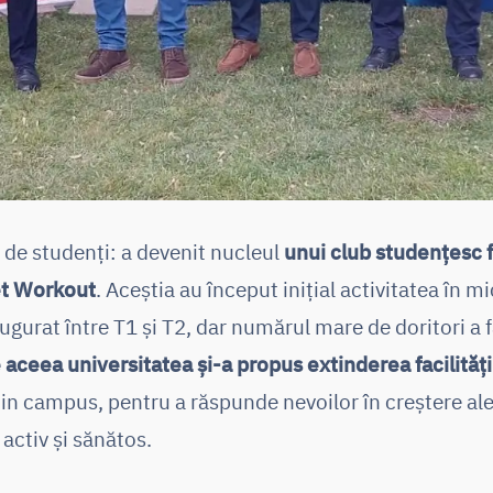
ă de studenți: a devenit nucleul
unui club studențesc f
et Workout
. Aceștia au început inițial activitatea în 
ugurat între T1 și T2, dar numărul mare de doritori a f
 aceea universitatea și-a propus extinderea facilități
din campus, pentru a răspunde nevoilor în creștere ale
 activ și sănătos.