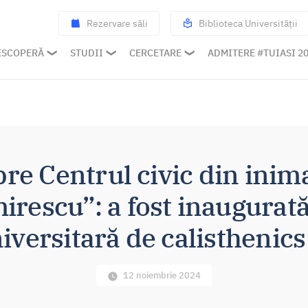
Rezervare săli
Biblioteca Universității
ESCOPERĂ
STUDII
CERCETARE
ADMITERE #TUIASI 2
pre Centrul civic din ini
irescu”: a fost inaugurat
iversitară de calisthenics 
12 noiembrie 2024