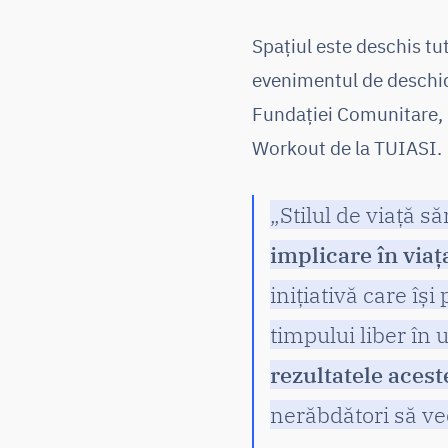
Spațiul este deschis tutu
evenimentul de deschide
Fundației Comunitare, d
Workout de la TUIASI.
„Stilul de viață s
implicare în viaț
inițiativă care îș
timpului liber în 
rezultatele acest
nerăbdători să ve