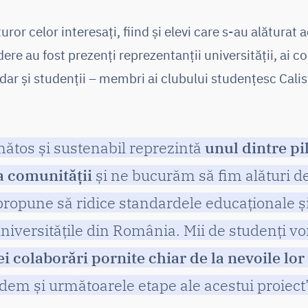
ror celor interesați, fiind și elevi care s-au alăturat a
re au fost prezenți reprezentanții universității, ai co
ar și studenții – membri ai clubului studențesc Calis
ănătos și sustenabil reprezintă
unul dintre pi
a comunității
și ne bucurăm să fim alături d
i propune să ridice standardele educaționale ș
universitățile din România. Mii de studenți vo
ei colaborări pornite chiar de la nevoile lor
dem și următoarele etape ale acestui proiect