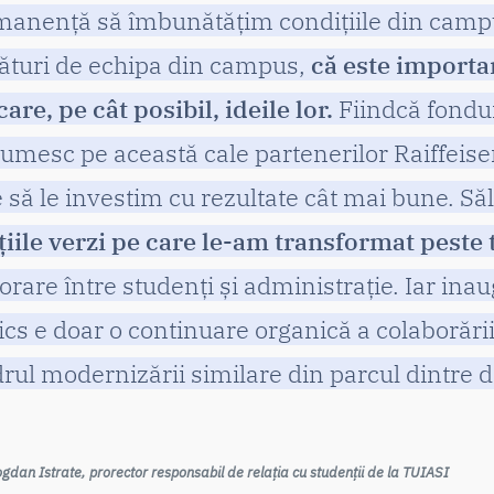
manență să îmbunătățim condițiile din campu
lături de echipa din campus,
că este importan
re, pe cât posibil, ideile lor.
Fiindcă fondur
țumesc pe această cale partenerilor Raiffei
e să le investim cu rezultate cât mai bune. Săl
țiile verzi pe care le-am transformat peste 
rare între studenți și administrație. Iar ina
ics e doar o continuare organică a colaborări
drul modernizării similare din parcul dintre 
Bogdan Istrate, prorector responsabil de relația cu studenții de la TUIASI