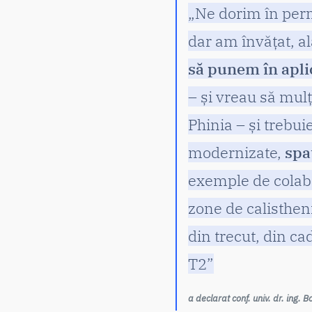
„Ne dorim în per
dar am învățat, a
să punem în aplica
– și vreau să mul
Phinia – și trebui
modernizate,
spa
exemple de colabo
zone de calisthen
din trecut, din ca
T2”
a declarat conf. univ. dr. ing. 