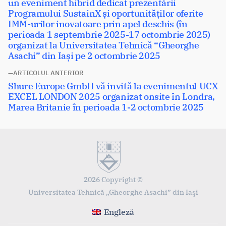
articole
un eveniment hibrid dedicat prezentării
Programului SustainX și oportunităților oferite
IMM-urilor inovatoare prin apel deschis (în
perioada 1 septembrie 2025-17 octombrie 2025)
organizat la Universitatea Tehnică “Gheorghe
Asachi” din Iași pe 2 octombrie 2025
ARTICOLUL ANTERIOR
Articolul
Shure Europe GmbH vă invită la evenimentul UCX
anterior:
EXCEL LONDON 2025 organizat onsite în Londra,
Marea Britanie în perioada 1-2 octombrie 2025
2026 Copyright ©
Universitatea Tehnică „Gheorghe Asachi” din Iaşi
Engleză