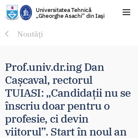
Universitatea Tehnică
„Gheorghe Asachi” din Iaşi
Sari
Noutăți
la
conținut
Prof.univ.dr.ing Dan
Cașcaval, rectorul
TUIASI: „Candidații nu se
înscriu doar pentru o
profesie, ci devin
viitorul”. Start în noul an