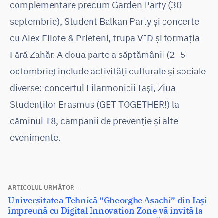
complementare precum Garden Party (30
septembrie), Student Balkan Party și concerte
cu Alex Filote & Prieteni, trupa VID și formația
Fără Zahăr. A doua parte a săptămânii (2–5
octombrie) include activități culturale și sociale
diverse: concertul Filarmonicii Iași, Ziua
Studenților Erasmus (GET TOGETHER!) la
căminul T8, campanii de prevenție și alte
evenimente.
Navigare
ARTICOLUL URMĂTOR
Articolul
Universitatea Tehnică “Gheorghe Asachi” din Iași
în
următor:
împreună cu Digital Innovation Zone vă invită la