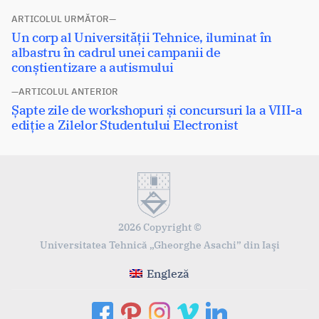
Navigare
ARTICOLUL URMĂTOR
Articolul
Un corp al Universității Tehnice, iluminat în
în
următor:
albastru în cadrul unei campanii de
articole
conștientizare a autismului
ARTICOLUL ANTERIOR
Articolul
Șapte zile de workshopuri și concursuri la a VIII-a
anterior:
ediție a Zilelor Studentului Electronist
2026 Copyright ©
Universitatea Tehnică „Gheorghe Asachi” din Iaşi
Engleză