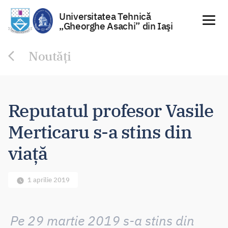
Universitatea Tehnică
„Gheorghe Asachi” din Iaşi
Sari
Noutăți
la
conținut
Reputatul profesor Vasile
Merticaru s-a stins din
viață
1 aprilie 2019
Pe 29 martie 2019 s-a stins din