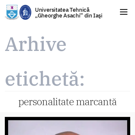
Universitatea Tehnică
„Gheorghe Asachi” din Iaşi
Sari
la
Arhive
conținut
etichetă:
personalitate marcantă