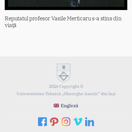
Reputatul profesor Vasile Merticaru s-a stins din
viață
2026 Copyright ©
Universitatea Tehnică „Gheorghe Asachi” din Iaşi
Engleză