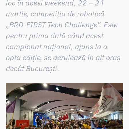
loc în acest weekend, 22 – 24
martie, competiția de robotică
„BRD-FIRST Tech Challenge”. Este
pentru prima dată când acest
campionat național, ajuns la a
opta ediție, se derulează în alt oraș
decât București.