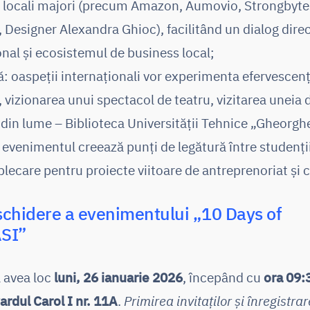
ri locali majori (precum Amazon, Aumovio, Strongbyte
 Designer Alexandra Ghioc), facilitând un dialog direc
nal și ecosistemul de business local;
: oaspeții internaționali vor experimenta efervescenț
e, vizionarea unui spectacol de teatru, vizitarea uneia 
din lume – Biblioteca Universității Tehnice „Gheorghe
venimentul creează punți de legătură între studenții i
lecare pentru proiecte viitoare de antreprenoriat și 
chidere a evenimentului „10 Days of
SI”
 avea loc
luni, 26 ianuarie 2026
, începând cu
ora 09:
ardul Carol I nr. 11A
.
Primirea invitaților și înregistra