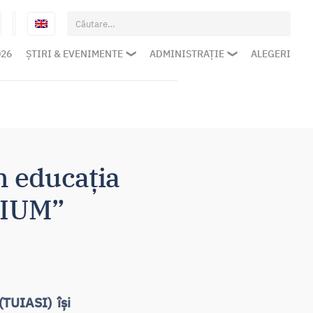
Caută
după:
026
ȘTIRI & EVENIMENTE
ADMINISTRAȚIE
ALEGERI
n educația
NIUM”
(TUIASI) își