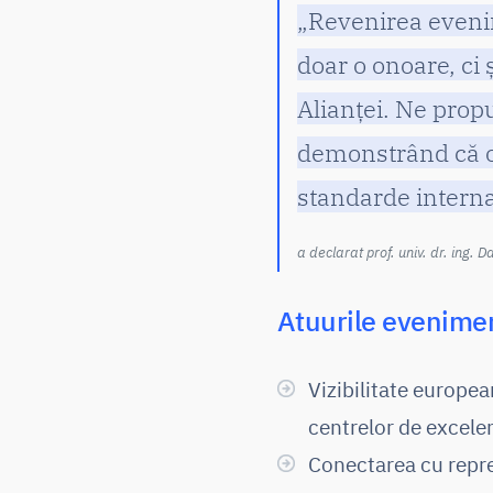
„Revenirea eveni
doar o onoare, ci 
Alianței. Ne prop
demonstrând că or
standarde interna
a declarat prof. univ. dr. ing. D
Atuurile evenime
Vizibilitate europea
centrelor de excelen
Conectarea cu reprez