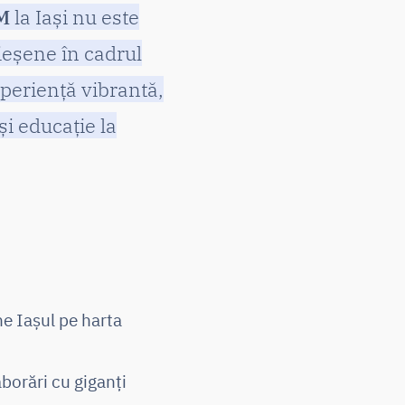
M
la Iași nu este
 ieșene în cadrul
periență vibrantă,
i educație la
ne Iașul pe harta
borări cu giganți