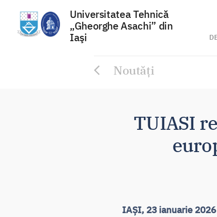
Universitatea Tehnică
„Gheorghe Asachi” din
Iaşi
D
Sari
Noutăți
la
conținut
TUIASI re
euro
IAȘI, 23 ianuarie 2026