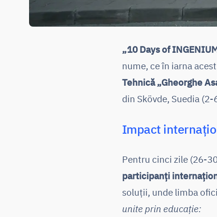
„
10 Days of INGENIU
nume, ce în iarna acest
Tehnică „Gheorghe Asa
din Skövde, Suedia (2-6
Impact internațio
Pentru cinci zile (26-3
participanți internațio
soluții, unde limba ofic
unite prin educație: