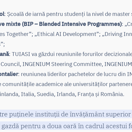
ol
: Școală de iarnă pentru studenți la nivel de master 
ve mixte (BIP – Blended Intensive Programmes)
: „C
es Together”; „Ethical AI Development”; „Driving I
”;
eană
: TUIASI va găzdui reuniunile forurilor decizionale
 Council, INGENIUM Steering Committee, INGENIUM
ntalier
: reuniunea liderilor pachetelor de lucru din 
e comunitățile academice ale universităților partenere
nlanda, Italia, Suedia, Irlanda, Franța și România.
re puținele instituții de învățământ superior
e gazdă pentru a doua oară în cadrul acestui