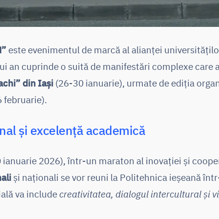
M”
este evenimentul de marcă al alianței universitățil
ui an cuprinde o suită de manifestări complexe care a
chi” din Iași
(26-30 ianuarie), urmate de ediția organ
 februarie).
nal și excelență academică
0 ianuarie 2026), într-un maraton al inovației și coope
nali
și naționali se vor reuni la Politehnica ieșeană într
ială va include
creativitatea, dialogul intercultural și