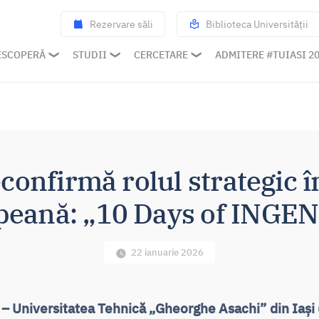
Rezervare săli
Biblioteca Universității
ESCOPERĂ
STUDII
CERCETARE
ADMITERE #TUIASI 2
confirmă rolul strategic î
peană: „10 Days of INGE
22 ianuarie 2026
 – Universitatea Tehnică „Gheorghe Asachi” din Iași 