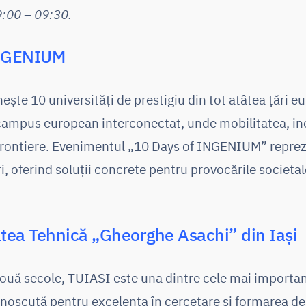
9:00 – 09:30.
INGENIUM
te 10 universități de prestigiu din tot atâtea țări 
campus european interconectat, unde mobilitatea, ino
rontiere. Evenimentul „10 Days of INGENIUM” reprez
ri, oferind soluții concrete pentru provocările societa
tea Tehnică „Gheorghe Asachi” din Iași
două secole, TUIASI este una dintre cele mai importante
noscută pentru excelența în cercetare și formarea de 