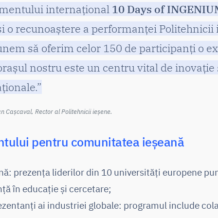
mentului internațional
10 Days of INGENIU
și o recunoaștere a performanței Politehnicii
unem să oferim celor 150 de participanți o ex
așul nostru este un centru vital de inovație ș
ționale.”
an Cașcaval, Rector al Politehnicii ieșene.
ntului pentru comunitatea ieșeană
nă: prezența liderilor din 10 universități europene pu
ță în educație și cercetare;
entanți ai industriei globale: programul include cola