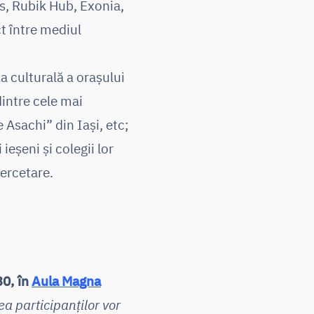
s, Rubik Hub, Exonia,
t între mediul
a culturală a orașului
dintre cele mai
 Asachi” din Iași, etc;
eșeni și colegii lor
cercetare.
30, în
Aula Magna
rea participanților vor