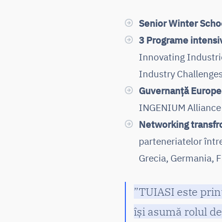
Senior Winter Scho
3 Programe intensi
Innovating Industri
Industry Challenges
Guvernanță Europ
INGENIUM Alliance
Networking transfro
parteneriatelor într
Grecia, Germania, Fi
”TUIASI este print
își asumă rolul d