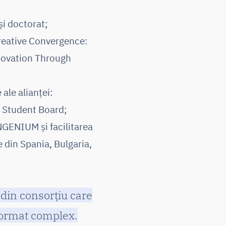
și doctorat;
reative Convergence:
nnovation Through
 ale alianței:
 Student Board;
INGENIUM și facilitarea
 din Spania, Bulgaria,
 din consorțiu care
 format complex.