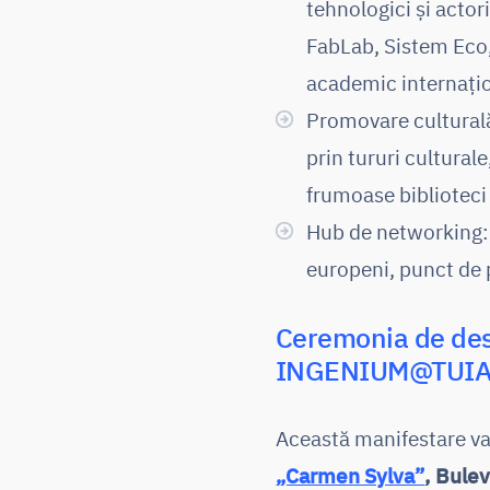
tehnologici și acto
FabLab, Sistem Eco,
academic internațio
Promovare culturală
prin tururi cultural
frumoase biblioteci 
Hub de networking: e
europeni, punct de p
Ceremonia de des
INGENIUM@TUIA
Această manifestare va
„Carmen Sylva”
, Bulev