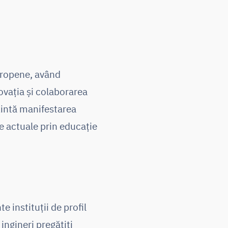
europene, având
vația și colaborarea
intă manifestarea
le actuale prin educație
 instituții de profil
ingineri pregătiți