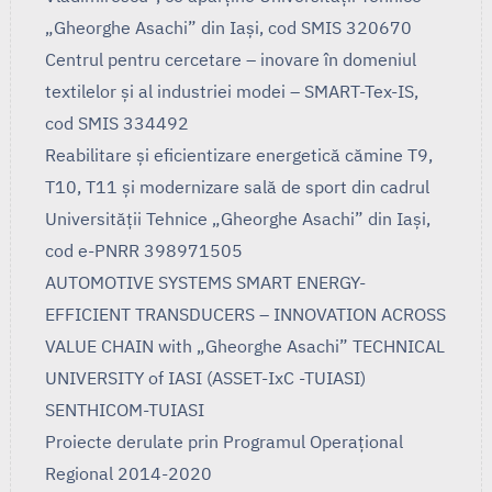
„Gheorghe Asachi” din Iași, cod SMIS 320670
Centrul pentru cercetare – inovare în domeniul
textilelor și al industriei modei – SMART-Tex-IS,
cod SMIS 334492
Reabilitare și eficientizare energetică cămine T9,
T10, T11 și modernizare sală de sport din cadrul
Universității Tehnice „Gheorghe Asachi” din Iași,
cod e-PNRR 398971505
AUTOMOTIVE SYSTEMS SMART ENERGY-
EFFICIENT TRANSDUCERS – INNOVATION ACROSS
VALUE CHAIN with „Gheorghe Asachi” TECHNICAL
UNIVERSITY of IASI (ASSET-IxC -TUIASI)
SENTHICOM-TUIASI
Proiecte derulate prin Programul Operaţional
Regional 2014-2020