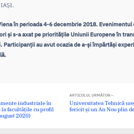
UIAȘI.
 Viena în perioada 4-6 decembrie 2018. Evenimentul 
ori și s-a axat pe prioritățile Uniunii Europene în tra
ei. Participanții au avut ocazia de a-și împărtăși expe
lă.
ARTICOLUL URMĂTOR
Articolul
amente industriale în
Universitatea Tehnică ure
a facultățile cu profil
următor:
fericit și un An Nou plin de
august 2020)