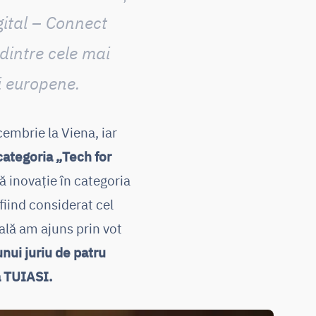
ital – Connect
 dintre cele mai
i europene.
embrie la Viena, iar
categoria „Tech for
ă inovație în categoria
fiind considerat cel
ală am ajuns prin vot
unui juriu de patru
a TUIASI.