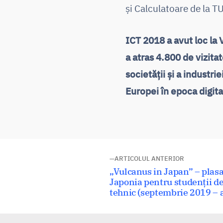
și Calculatoare de la T
ICT 2018 a avut loc la
a atras 4.800 de vizitat
societății și a industri
Europei în epoca digita
Navigare
ARTICOLUL ANTERIOR
Articolul
„Vulcanus in Japan” – plas
în
anterior:
Japonia pentru studenții de l
tehnic (septembrie 2019 – 
articole