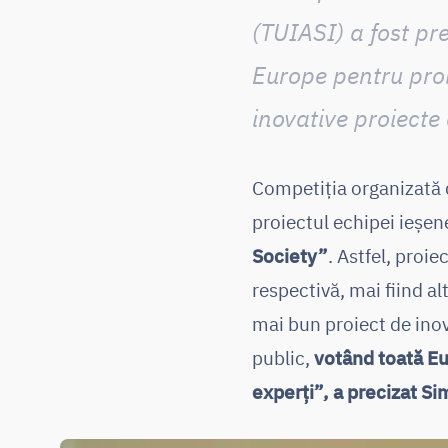
(TUIASI) a fost pr
Europe
pentru pro
inovative proiecte
Competiția organizată d
proiectul echipei ieșen
Society”
. Astfel, proi
respectivă, mai fiind al
mai bun proiect de inov
public,
votând toată Eur
experți”, a precizat S