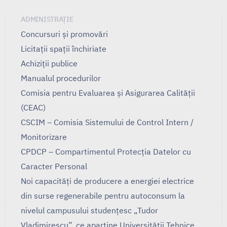
ADMINISTRAȚIE
Concursuri și promovări
Licitații spații închiriate
Achiziții publice
Manualul procedurilor
Comisia pentru Evaluarea și Asigurarea Calității
(CEAC)
CSCIM – Comisia Sistemului de Control Intern /
Monitorizare
CPDCP – Compartimentul Protecția Datelor cu
Caracter Personal
Noi capacități de producere a energiei electrice
din surse regenerabile pentru autoconsum la
nivelul campusului studențesc „Tudor
Vladimirescu”, ce aparține Universității Tehnice