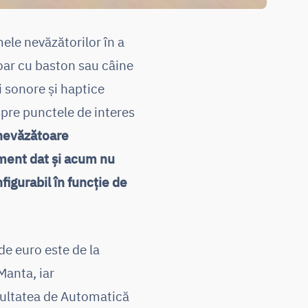
ele nevăzătorilor în a
doar cu baston sau câine
i sonore și haptice
spre punctele de interes
 nevăzătoare
oment dat și acum nu
figurabil în funcție de
 de euro este de la
Manta, iar
acultatea de Automatică