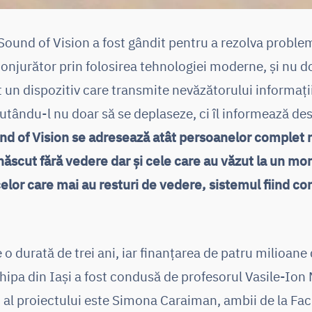
Sound of Vision a fost gândit pentru a rezolva problem
conjurător prin folosirea tehnologiei moderne, și nu 
at un dispozitiv care transmite nevăzătorului informați
jutându-l nu doar să se deplaseze, ci îl informează de
nd of Vision se adresează atât persoanelor complet
născut fără vedere dar și cele care au văzut la un m
celor care mai au resturi de vedere, sistemul fiind con
 o durată de trei ani, iar finanțarea de patru milioane
pa din Iași a fost condusă de profesorul Vasile-Ion 
c al proiectului este Simona Caraiman, ambii de la F