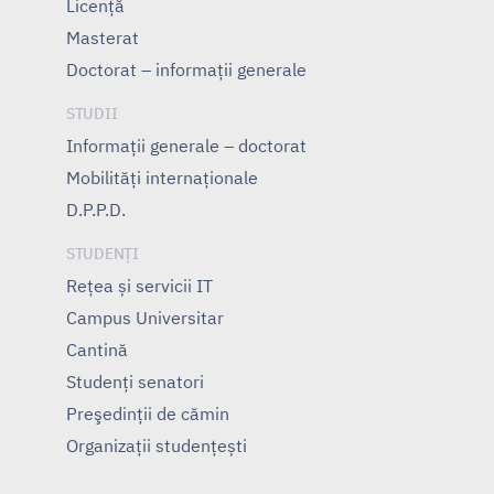
Licență
Masterat
Doctorat – informații generale
STUDII
Informații generale – doctorat
Mobilități internaționale
D.P.P.D.
STUDENȚI
Rețea și servicii IT
Campus Universitar
Cantină
Studenți senatori
Preşedinţii de cămin
Organizații studențești