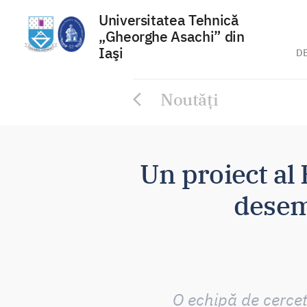
Universitatea Tehnică
„Gheorghe Asachi” din
Iaşi
D
Sari
Noutăți
la
conținut
Un proiect al 
desem
O echipă de cercet