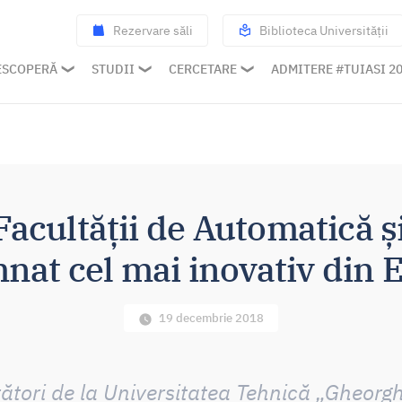
Rezervare săli
Biblioteca Universității
ESCOPERĂ
STUDII
CERCETARE
ADMITERE #TUIASI 2
Facultății de Automatică ș
nat cel mai inovativ din 
19 decembrie 2018
ători de la Universitatea Tehnică „Gheorgh