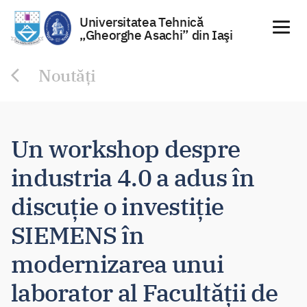
Universitatea Tehnică
„Gheorghe Asachi” din Iaşi
Sari
Noutăți
la
conținut
Un workshop despre
industria 4.0 a adus în
discuție o investiție
SIEMENS în
modernizarea unui
laborator al Facultății de