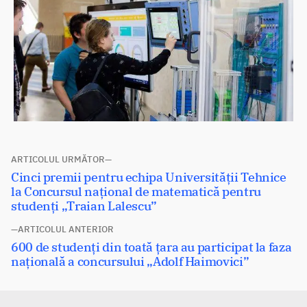
Navigare
ARTICOLUL URMĂTOR
Articolul
Cinci premii pentru echipa Universității Tehnice
în
următor:
la Concursul național de matematică pentru
articole
studenți „Traian Lalescu”
ARTICOLUL ANTERIOR
Articolul
600 de studenți din toată țara au participat la faza
anterior:
națională a concursului „Adolf Haimovici”