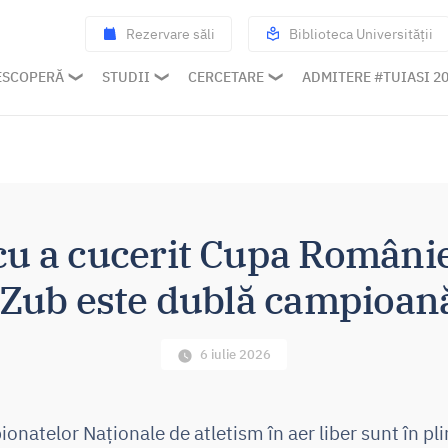
Rezervare săli
Biblioteca Universității
ESCOPERĂ
STUDII
CERCETARE
ADMITERE #TUIASI 2
u a cucerit Cupa României
 Zub este dublă campioană
6 iulie 2026
ionatelor Naționale de atletism în aer liber sunt în pl