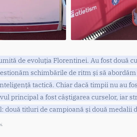
umită de evoluția Florentinei. Au fost două c
 gestionăm schimbările de ritm și să abordăm
nteligență tactică. Chiar dacă timpii nu au fo
vul principal a fost câștigarea curselor, iar st
l: două titluri de campioană și două medalii 
i.