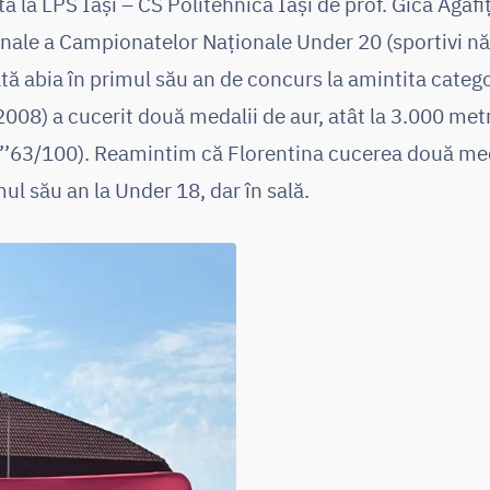
ă la LPS Iași – CS Politehnica Iași de prof. Gica Agafiț
finale a Campionatelor Naționale Under 20 (sportivi 
ată abia în primul său an de concurs la amintita catego
2008) a cucerit două medalii de aur, atât la 3.000 metr
6’’63/100). Reamintim că Florentina cucerea două med
imul său an la Under 18, dar în sală.