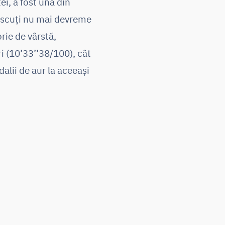
ei, a fost una din
născuți nu mai devreme
rie de vârstă,
i (10’33’’38/100), cât
alii de aur la aceeași