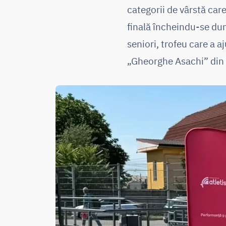
categorii de vârstă ca
finală încheindu-se du
seniori, trofeu care a a
„Gheorghe Asachi” din 