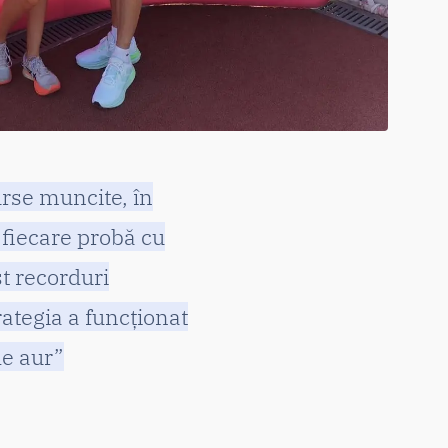
urse muncite, în
 fiecare probă cu
st recorduri
rategia a funcționat
de aur”