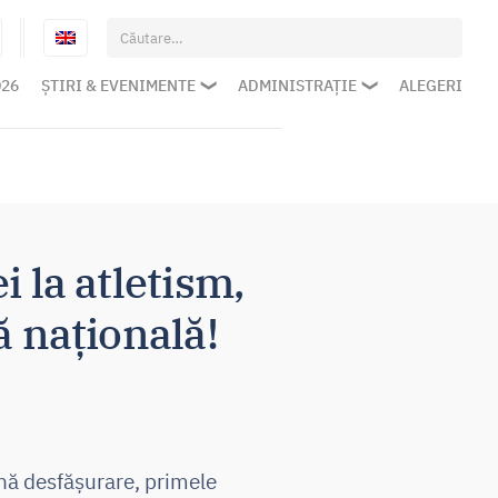
Caută
după:
026
ȘTIRI & EVENIMENTE
ADMINISTRAȚIE
ALEGERI
 la atletism,
 națională!
ină desfășurare, primele