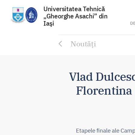
Universitatea Tehnică
„Gheorghe Asachi” din
Iaşi
D
Sari
Noutăți
la
conținut
Vlad Dulcesc
Florentina
Etapele finale ale Camp