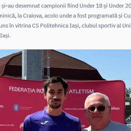
re și-au desemnat campionii fiind Under 18 și Under 2
minică, la Craiova, acolo unde a fost programată și 
juns în vitrina CS Politehnica Iași, clubul sportiv al Un
Iași.