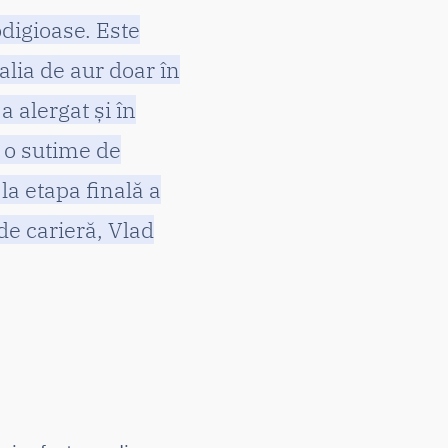
odigioase. Este
lia de aur doar în
a alergat și în
 o sutime de
la etapa finală a
de carieră, Vlad