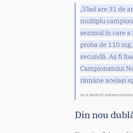
„Vlad are 31 de an
multiplu campion 
sezonul în care a 
proba de 110 mg, 
secundă. Aș fi fo
Campionatului Nați
rămâne același s
ne-a declarat antrenorul emeri
Din nou dublă