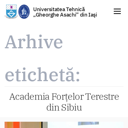
Universitatea Tehnică
„Gheorghe Asachi” din Iaşi
Sari
la
Arhive
conținut
etichetă:
Academia Forțelor Terestre
din Sibiu