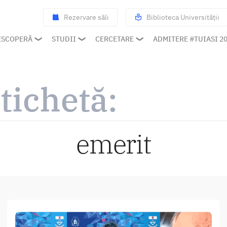
Rezervare săli
Biblioteca Universității
ESCOPERĂ
STUDII
CERCETARE
ADMITERE #TUIASI 2
tichetă:
emerit