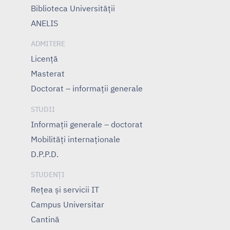
Biblioteca Universității
ANELIS
ADMITERE
Licență
Masterat
Doctorat – informații generale
STUDII
Informații generale – doctorat
Mobilități internaționale
D.P.P.D.
STUDENȚI
Rețea și servicii IT
Campus Universitar
Cantină