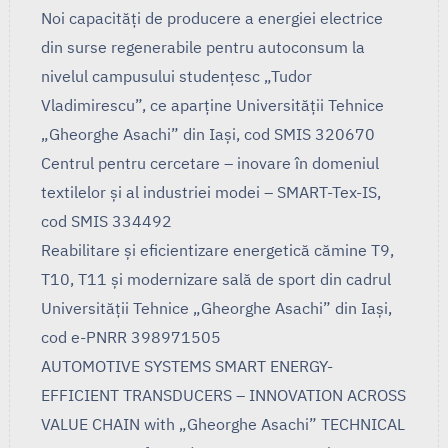
Noi capacități de producere a energiei electrice
din surse regenerabile pentru autoconsum la
nivelul campusului studențesc „Tudor
Vladimirescu”, ce aparține Universității Tehnice
„Gheorghe Asachi” din Iași, cod SMIS 320670
Centrul pentru cercetare – inovare în domeniul
textilelor și al industriei modei – SMART-Tex-IS,
cod SMIS 334492
Reabilitare și eficientizare energetică cămine T9,
T10, T11 și modernizare sală de sport din cadrul
Universității Tehnice „Gheorghe Asachi” din Iași,
cod e-PNRR 398971505
AUTOMOTIVE SYSTEMS SMART ENERGY-
EFFICIENT TRANSDUCERS – INNOVATION ACROSS
VALUE CHAIN with „Gheorghe Asachi” TECHNICAL