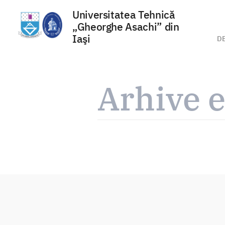
Universitatea Tehnică
„Gheorghe Asachi” din
Iaşi
D
Sari
la
Arhive e
conținut