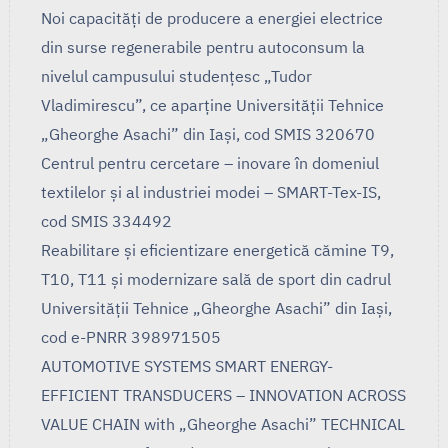
Noi capacități de producere a energiei electrice
din surse regenerabile pentru autoconsum la
nivelul campusului studențesc „Tudor
Vladimirescu”, ce aparține Universității Tehnice
„Gheorghe Asachi” din Iași, cod SMIS 320670
Centrul pentru cercetare – inovare în domeniul
textilelor și al industriei modei – SMART-Tex-IS,
cod SMIS 334492
Reabilitare și eficientizare energetică cămine T9,
T10, T11 și modernizare sală de sport din cadrul
Universității Tehnice „Gheorghe Asachi” din Iași,
cod e-PNRR 398971505
AUTOMOTIVE SYSTEMS SMART ENERGY-
EFFICIENT TRANSDUCERS – INNOVATION ACROSS
VALUE CHAIN with „Gheorghe Asachi” TECHNICAL