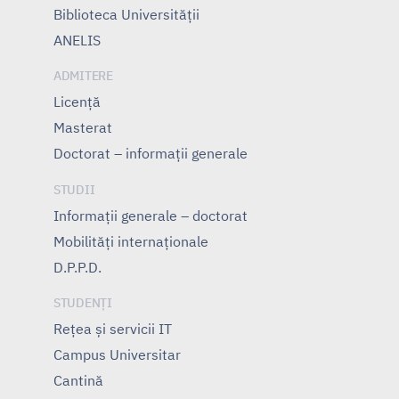
Biblioteca Universității
ANELIS
ADMITERE
Licență
Masterat
Doctorat – informații generale
STUDII
Informații generale – doctorat
Mobilități internaționale
D.P.P.D.
STUDENȚI
Rețea și servicii IT
Campus Universitar
Cantină