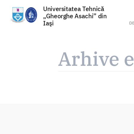
Universitatea Tehnică
„Gheorghe Asachi” din
Iaşi
D
Sari
la
Arhive e
conținut