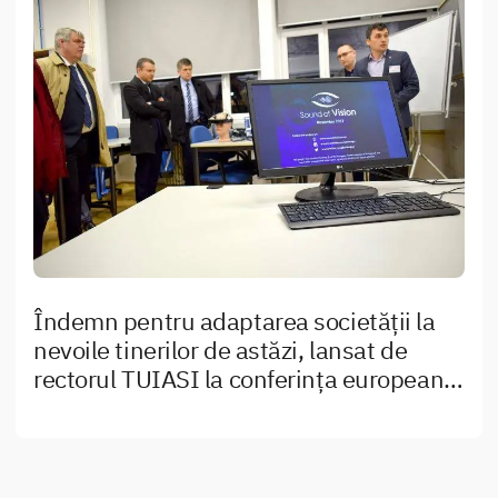
Îndemn pentru adaptarea societății la
nevoile tinerilor de astăzi, lansat de
rectorul TUIASI la conferința europeană
„Moving towards digital communities”