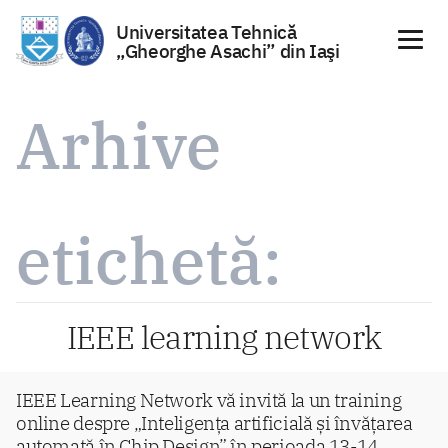
Universitatea Tehnică
„Gheorghe Asachi” din Iaşi
Sari
la
Arhive
conținut
etichetă:
IEEE learning network
IEEE Learning Network vă invită la un training
online despre „Inteligența artificială și învățarea
automată în Chip Design” în perioada 13-14