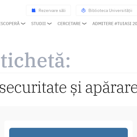
Rezervare săli
Biblioteca Universității
ESCOPERĂ
STUDII
CERCETARE
ADMITERE #TUIASI 2
tichetă:
securitate și apărar