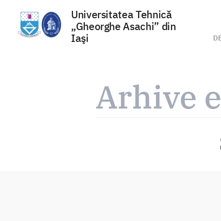
Universitatea Tehnică
„Gheorghe Asachi” din
Iaşi
D
Sari
la
Arhive e
conținut