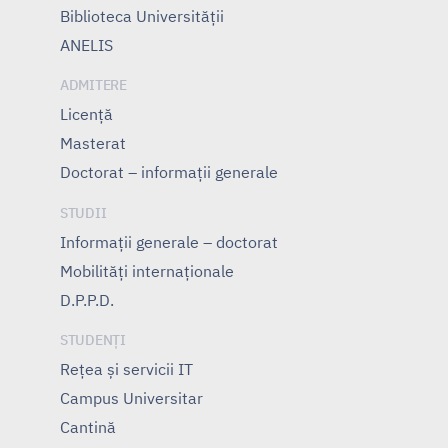
Biblioteca Universității
ANELIS
ADMITERE
Licență
Masterat
Doctorat – informații generale
STUDII
Informații generale – doctorat
Mobilități internaționale
D.P.P.D.
STUDENȚI
Rețea și servicii IT
Campus Universitar
Cantină