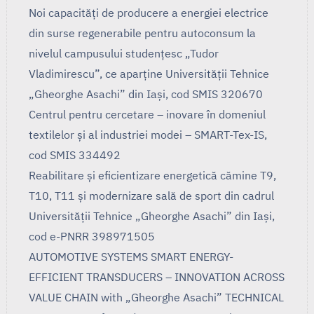
Noi capacități de producere a energiei electrice
din surse regenerabile pentru autoconsum la
nivelul campusului studențesc „Tudor
Vladimirescu”, ce aparține Universității Tehnice
„Gheorghe Asachi” din Iași, cod SMIS 320670
Centrul pentru cercetare – inovare în domeniul
textilelor și al industriei modei – SMART-Tex-IS,
cod SMIS 334492
Reabilitare și eficientizare energetică cămine T9,
T10, T11 și modernizare sală de sport din cadrul
Universității Tehnice „Gheorghe Asachi” din Iași,
cod e-PNRR 398971505
AUTOMOTIVE SYSTEMS SMART ENERGY-
EFFICIENT TRANSDUCERS – INNOVATION ACROSS
VALUE CHAIN with „Gheorghe Asachi” TECHNICAL