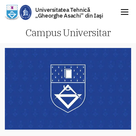
Universitatea Tehnică
„Gheorghe Asachi” din Iaşi
Sari
Campus Universitar
la
conținut