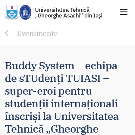
Universitatea Tehnică
„Gheorghe Asachi” din Iaşi
Sari
Evenimente
la
conținut
Buddy System – echipa
de sTUdenți TUIASI –
super-eroi pentru
studenții internaționali
înscriși la Universitatea
Tehnică „Gheorghe