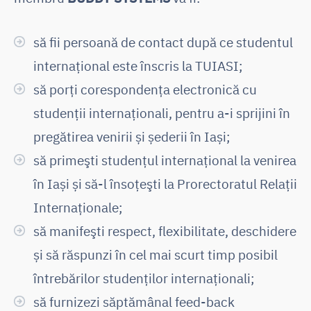
să fii persoană de contact după ce studentul
internațional este înscris la TUIASI;
să porţi corespondența electronică cu
studenții internaționali, pentru a-i sprijini în
pregătirea venirii și șederii în Iași;
să primeşti studențul internațional la venirea
în Iași și să-l însoțeşti la Prorectoratul Relații
Internaționale;
să manifeşti respect, flexibilitate, deschidere
și să răspunzi în cel mai scurt timp posibil
întrebărilor studenților internaționali;
să furnizezi săptămânal feed-back