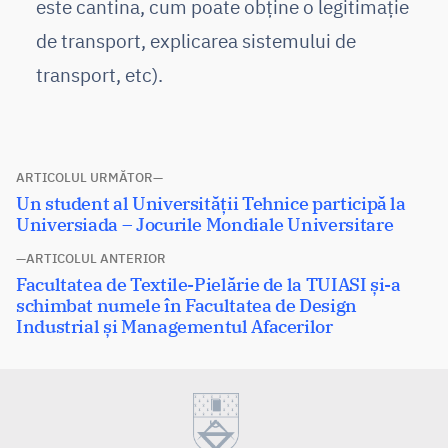
este cantina, cum poate obține o legitimație
de transport, explicarea sistemului de
transport, etc).
Navigare
ARTICOLUL URMĂTOR
Articolul
Un student al Universității Tehnice participă la
în
următor:
Universiada – Jocurile Mondiale Universitare
articole
ARTICOLUL ANTERIOR
Articolul
Facultatea de Textile-Pielărie de la TUIASI și-a
anterior:
schimbat numele în Facultatea de Design
Industrial și Managementul Afacerilor