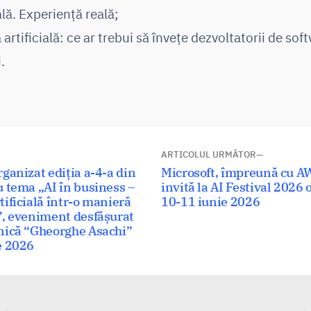
lă. Experiență reală;
 artificială: ce ar trebui să învețe dezvoltatorii de so
.
ARTICOLUL URMĂTOR
Articolul
ganizat ediția a-4-a din
Microsoft, împreună cu AW
u tema „AI în business –
următor:
invită la AI Festival 2026
tificială într-o manieră
10-11 iunie 2026
”, eveniment desfășurat
hnică “Gheorghe Asachi”
e 2026