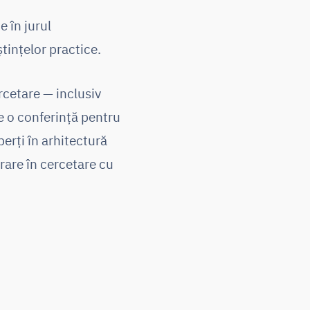
 în jurul
tințelor practice.
rcetare — inclusiv
te o conferință pentru
erți în arhitectură
rare în cercetare cu