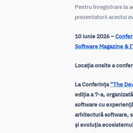
Pentru înregistrare la 
prezentatorii acestui e
10 iunie 2026 –
Confer
Software Magazine & IT 
Locația onsite a confer
La Conferința
“The Dev
ediția a 7-a, organizat
software cu experiență
arhitectură software, s
și evoluția ecosistemul