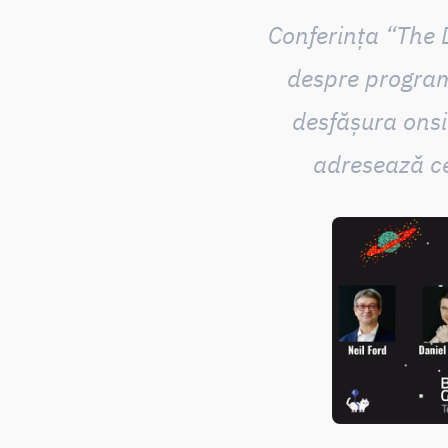
Conferința “The 
despre programa
desfășura onsi
adresează ce