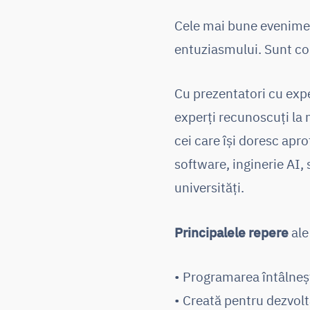
Cele mai bune evenimen
entuziasmului. Sunt cons
Cu prezentatori cu exper
experți recunoscuți la n
cei care își doresc apr
software, inginerie AI,
universități.
Principalele repere
ale
• Programarea întâlnește
• Creată pentru dezvolt