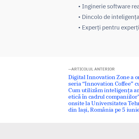
• Inginerie software rea
• Dincolo de inteligența
• Experți pentru experți
Navigare
ARTICOLUL ANTERIOR
Articolul
Digital Innovation Zone a or
în
anterior:
seria “Innovation Coffee” c
Cum utilizăm inteligența ar
articole
etică în cadrul companiilor
onsite la Universitatea Te
din Iași, România pe 5 iuni