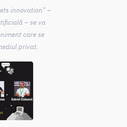
ets innovation” –
ificială – se va
eniment care se
ediul privat.