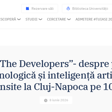
Rezervare săli
Biblioteca Universității
ESCOPERĂ
STUDII
CERCETARE
ADMITERE #TUIASI 2
“The Developers”- despre
ologică și inteligență arti
nsite la Cluj-Napoca pe 1
8 iunie 2026