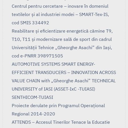
Centrul pentru cercetare – inovare în domeniul
textilelor și al industriei modei – SMART-Tex-IS,
cod SMIS 334492
Reabilitare și eficientizare energetică cămine T9,
T10, T11 și modernizare sală de sport din cadrul
Universității Tehnice „Gheorghe Asachi” din Iași,
cod e-PNRR 398971505
AUTOMOTIVE SYSTEMS SMART ENERGY-
EFFICIENT TRANSDUCERS – INNOVATION ACROSS
VALUE CHAIN with „Gheorghe Asachi” TECHNICAL
UNIVERSITY of IASI (ASSET-IxC -TUIASI)
SENTHICOM-TUIASI
Proiecte derulate prin Programul Operaţional
Regional 2014-2020
ATTENDS – Accesul Tinerilor Tenace la Educatie