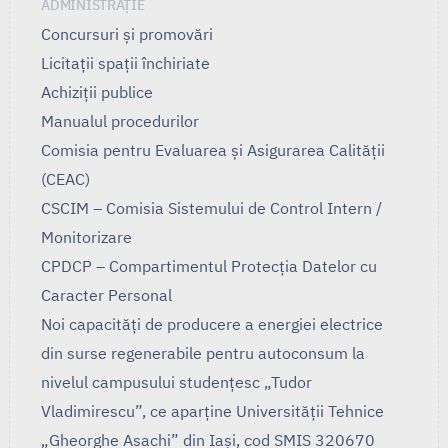
ADMINISTRAȚIE
Concursuri și promovări
Licitații spații închiriate
Achiziții publice
Manualul procedurilor
Comisia pentru Evaluarea și Asigurarea Calității
(CEAC)
CSCIM – Comisia Sistemului de Control Intern /
Monitorizare
CPDCP – Compartimentul Protecția Datelor cu
Caracter Personal
Noi capacități de producere a energiei electrice
din surse regenerabile pentru autoconsum la
nivelul campusului studențesc „Tudor
Vladimirescu”, ce aparține Universității Tehnice
„Gheorghe Asachi” din Iași, cod SMIS 320670