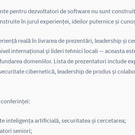
te pentru dezvoltatori de software nu sunt construite
truite în jurul experienței, ideilor puternice și cunoș
iență reală în livrarea de prezentări, leadership și ce
ivel internațional și lideri tehnici locali — aceasta es
ofundarea domeniilor. Lista de prezentatori include exp
 securitate cibernetică, leadership de produs și colabo
 conferinței:
 inteligența artificială, securitatea și cercetarea;
atori seniori;