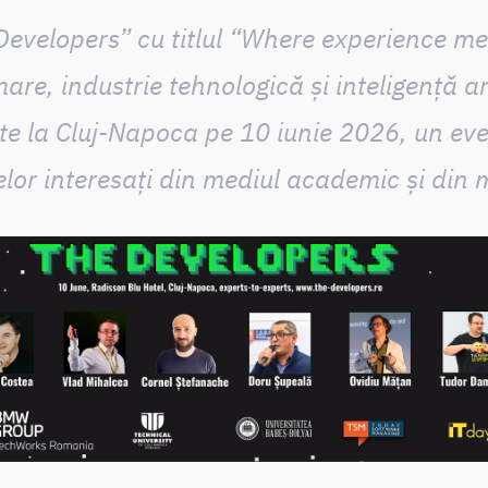
Developers” cu titlul “Where experience me
re, industrie tehnologică și inteligență art
te la Cluj-Napoca pe 10 iunie 2026, un ev
lor interesați din mediul academic și din m