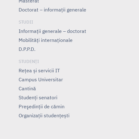
Masterat
Doctorat – informații generale
STUDII
Informații generale – doctorat
Mobilități internaționale
D.P.P.D.
STUDENȚI
Rețea și servicii IT
Campus Universitar
Cantină
Studenți senatori
Preşedinţii de cămin
Organizații studențești