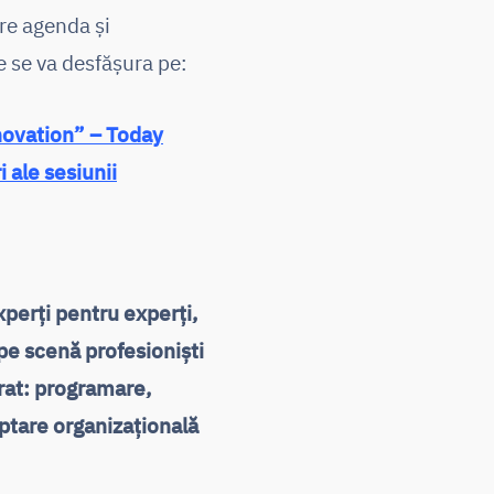
re agenda și
e se va desfășura pe:
novation” – Today
 ale sesiunii
perți pentru experți,
pe scenă profesioniști
rat: programare,
aptare organizațională