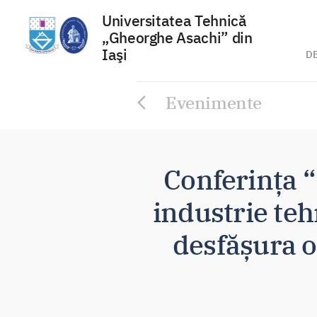
Universitatea Tehnică
„Gheorghe Asachi” din
Iaşi
D
Sari
Evenimente
la
conținut
Conferința 
industrie tehn
desfășura o