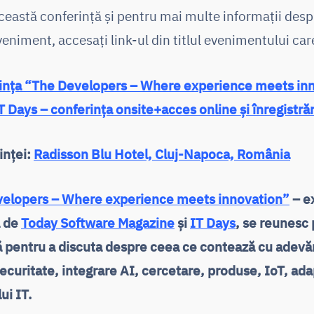
această conferință și pentru mai multe informații desp
veniment, accesați link-ul din titlul evenimentului car
ința “The Developers – Where experience meets in
Days – conferința onsite+acces online și înregistrări
inței:
Radisson Blu Hotel, Cluj-Napoca, România
elopers – Where experience meets innovation”
– ex
ă de
Today Software Magazine
și
IT Days
, se reunesc 
 pentru a discuta despre ceea ce contează cu adevă
ecuritate, integrare AI, cercetare, produse, IoT, ad
ui IT.