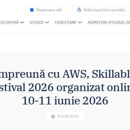
Rezervare săli
Biblioteca Universității
ESCOPERĂ
STUDII
CERCETARE
ADMITERE #TUIASI 2
împreună cu AWS, Skillabl
estival 2026 organizat onl
10-11 iunie 2026
8 iunie 2026