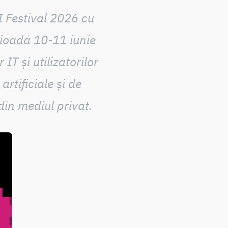
I Festival 2026 cu
erioada 10-11 iunie
IT și utilizatorilor
artificiale și de
din mediul privat.