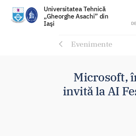
Universitatea Tehnică
„Gheorghe Asachi” din
Iaşi
D
Sari
Evenimente
la
conținut
Microsoft, 
invită la AI F