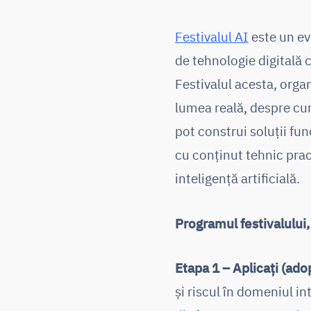
Festivalul AI
este un eve
de tehnologie digitală 
Festivalul acesta, orga
lumea reală, despre cum
pot construi soluții fu
cu conținut tehnic prac
inteligență artificială.
Programul festivalului
Etapa 1 – Aplicați (ado
și riscul în domeniul in