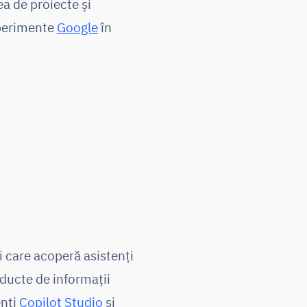
a de proiecte și
xperimente
Google
în
i care acoperă asistenți
nducte de informații
enți
Copilot Studio
și