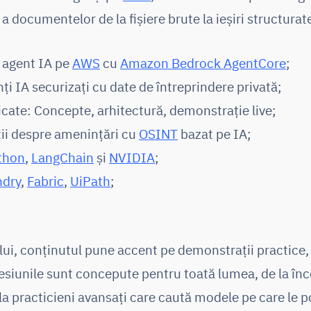
 documentelor de la fișiere brute la ieșiri structurat
. agent IA pe
AWS
cu
Amazon Bedrock AgentCore
;
ți IA securizați cu date de întreprindere privată;
cate: Concepte, arhitectură, demonstrație live;
ii despre amenințări cu
OSINT
bazat pe IA;
thon
,
LangChain
și
NVIDIA
;
ndry
,
Fabric
,
UiPath
;
i, conținutul pune accent pe demonstrații practice, s
esiunile sunt concepute pentru toată lumea, de la înc
a practicieni avansați care caută modele pe care le p