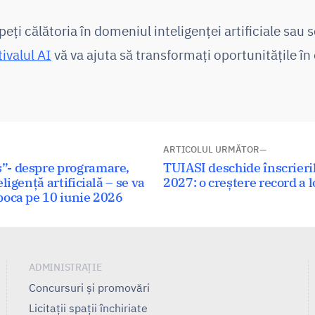
eți călătoria în domeniul inteligenței artificiale sau 
ivalul AI
vă va ajuta să transformați oportunitățile în
ARTICOLUL URMĂTOR
Articolul
”- despre programare,
TUIASI deschide înscrieri
ligență artificială – se va
următor:
2027: o creștere record a 
poca pe 10 iunie 2026
ADMINISTRAȚIE
Concursuri și promovări
Licitații spații închiriate