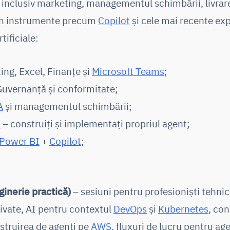
 inclusiv marketing, managementul schimbării, livrare
din instrumente precum
Copilot
și cele mai recente e
tificiale:
ng, Excel, Finanțe și
Microsoft Teams
;
Guvernanță și conformitate;
A
și managementul schimbării;
t
– construiți și implementați propriul agent;
Power BI
+
Copilot
;
ginerie practică)
– sesiuni pentru profesioniști tehnic
rivate, AI pentru contextul
DevOps
și
Kubernetes
, co
struirea de agenți pe
AWS
, fluxuri de lucru pentru ag