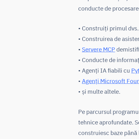
conducte de procesare a
• Construiți primul dvs
• Construirea de asisten
•
Servere MCP
demistifi
• Conducte de informaț
• Agenți IA fiabili cu
Py
•
Agenți Microsoft Fou
• și multe altele.
Pe parcursul programulu
tehnice aprofundate. S
construiesc baze până l