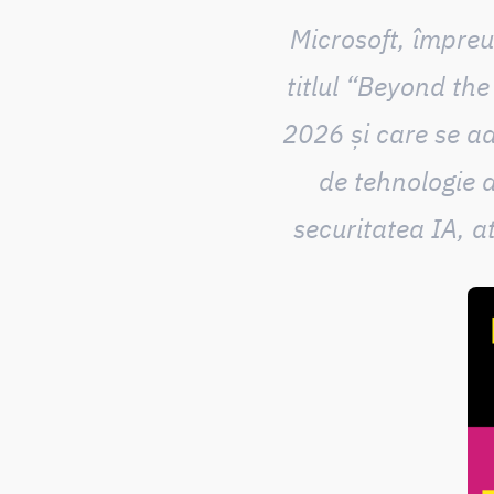
Microsoft, împreu
titlul “Beyond the
2026 și care se adr
de tehnologie di
securitatea IA, a