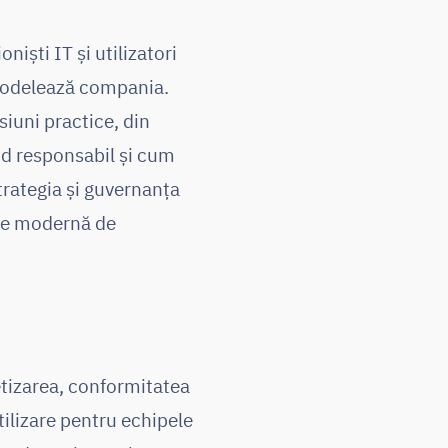
niști IT și utilizatori
remodelează compania.
siuni practice, din
od responsabil și cum
trategia și guvernanța
erie modernă de
etizarea, conformitatea
utilizare pentru echipele