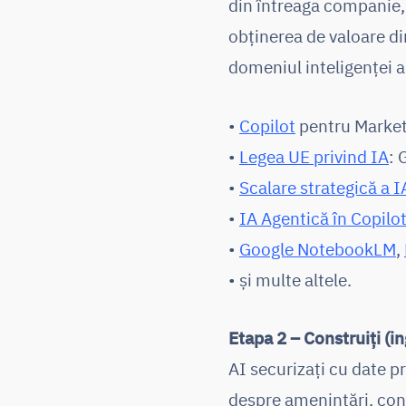
din întreaga companie,
obținerea de valoare 
domeniul inteligenței ar
•
Copilot
pentru Marketi
•
Legea UE privind IA
: 
•
Scalare strategică a I
•
IA Agentică în Copilo
•
Google NotebookLM
,
• și multe altele.
Etapa 2 – Construiți (in
AI securizați cu date p
despre amenințări, con