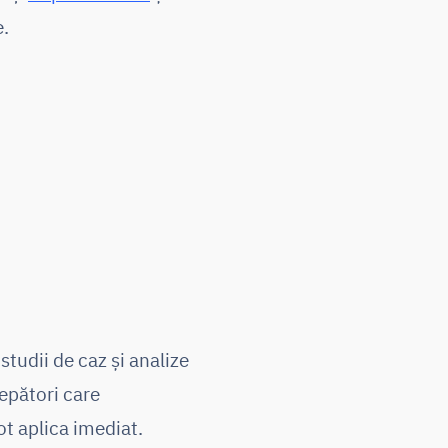
e.
tudii de caz și analize
epători care
ot aplica imediat.