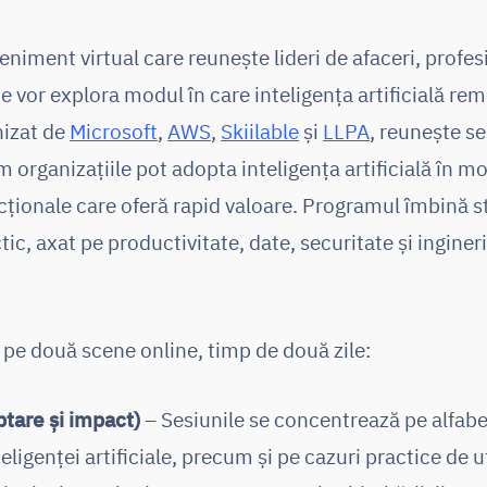
niment virtual care reunește lideri de afaceri, profesio
ce vor explora modul în care inteligența artificială 
nizat de
Microsoft
,
AWS
,
Skiilable
și
LLPA
, reunește se
 organizațiile pot adopta inteligența artificială în m
ncționale care oferă rapid valoare. Programul îmbină s
tic, axat pe productivitate, date, securitate și ingin
,
pe două scene online, timp de două zile:
ptare și impact)
– Sesiunile se concentrează pe alfab
teligenței artificiale, precum și pe cazuri practice de 