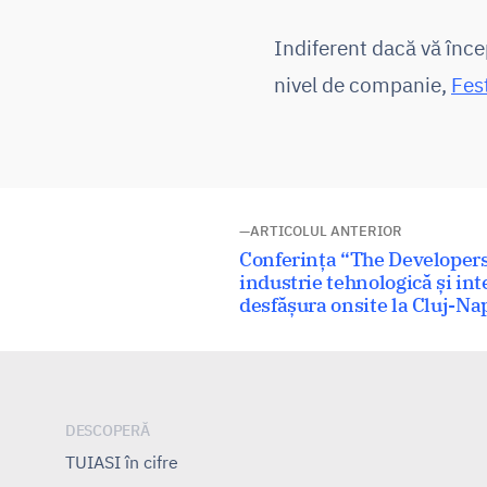
Indiferent dacă vă încep
nivel de companie,
Fest
Navigare
ARTICOLUL ANTERIOR
Articolul
Conferința “The Developers
în
anterior:
industrie tehnologică și inte
desfășura onsite la Cluj-Na
articole
DESCOPERĂ
TUIASI în cifre