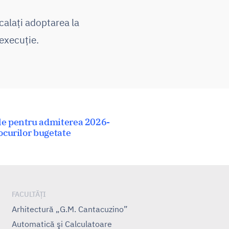
scalați adoptarea la
 execuție.
le pentru admiterea 2026-
locurilor bugetate
FACULTĂȚI
Arhitectură „G.M. Cantacuzino”
Automatică şi Calculatoare