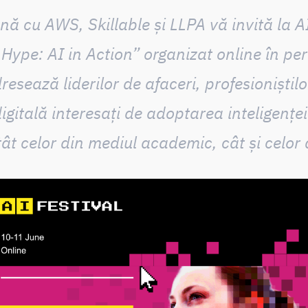
nă cu AWS, Skillable și LLPA vă invită la A
 Hype: AI in Action” organizat online în p
esează liderilor de afaceri, profesioniștilor 
gitală interesați de adoptarea inteligenței 
tât celor din mediul academic, cât și celor 