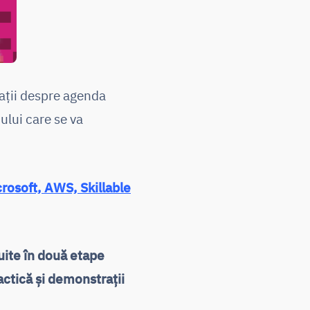
mații despre agenda
tului care se va
rosoft, AWS, Skillable
uite în două etape
actică și demonstrații