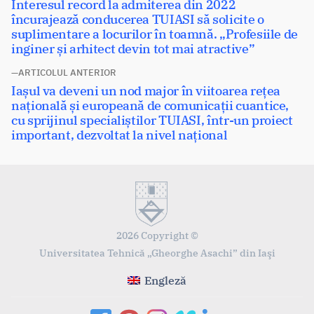
Articolul
Interesul record la admiterea din 2022
în
următor:
încurajează conducerea TUIASI să solicite o
articole
suplimentare a locurilor în toamnă. „Profesiile de
inginer și arhitect devin tot mai atractive”
ARTICOLUL ANTERIOR
Articolul
Iașul va deveni un nod major în viitoarea rețea
anterior:
națională și europeană de comunicații cuantice,
cu sprijinul specialiștilor TUIASI, într-un proiect
important, dezvoltat la nivel național
2026 Copyright ©
Universitatea Tehnică „Gheorghe Asachi” din Iaşi
Engleză