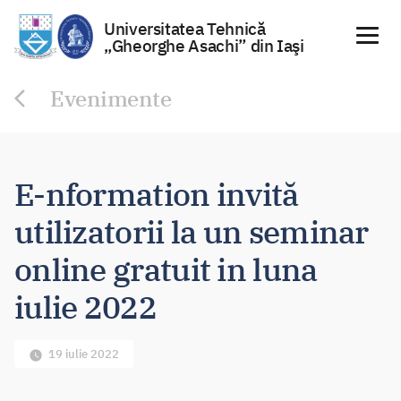
Universitatea Tehnică
„Gheorghe Asachi” din Iaşi
Sari
Evenimente
la
conținut
E-nformation invită
utilizatorii la un seminar
online gratuit in luna
iulie 2022
19 iulie 2022