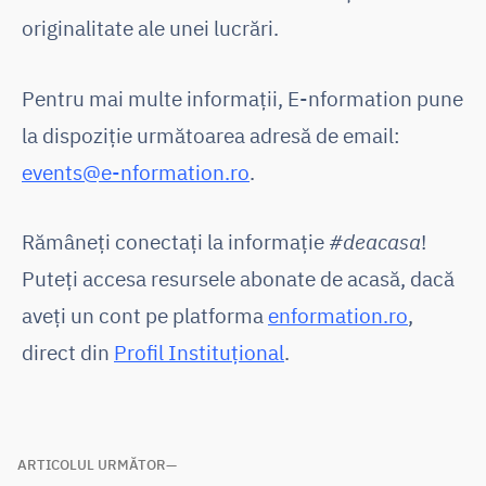
originalitate ale unei lucrări.
Pentru mai multe informații, E-nformation pune
la dispoziţie următoarea adresă de email:
events@e-nformation.ro
.
Rămâneţi conectaţi la informație
#deacasa
!
Puteți accesa resursele abonate de acasă, dacă
aveţi un cont pe platforma
enformation.ro
,
direct din
Profil Instituțional
.
Navigare
ARTICOLUL URMĂTOR