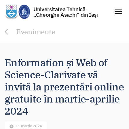
Universitatea Tehnică
„Gheorghe Asachi” din Iaşi
Sari
Evenimente
la
conținut
Enformation și Web of
Science-Clarivate vă
invită la prezentări online
gratuite în martie-aprilie
2024
11 martie 2024