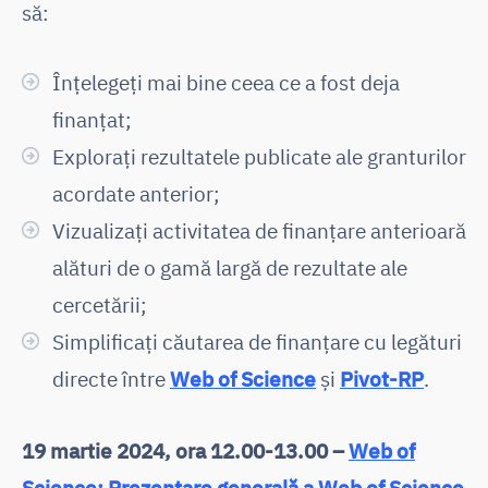
să:
Înțelegeți mai bine ceea ce a fost deja
finanțat;
Explorați rezultatele publicate ale granturilor
acordate anterior;
Vizualizați activitatea de finanțare anterioară
alături de o gamă largă de rezultate ale
cercetării;
Simplificați căutarea de finanțare cu legături
directe între
Web of Science
și
Pivot-RP
.
19 martie 2024, ora 12.00-13.00 –
Web of
Science: Prezentare generală a Web of Science