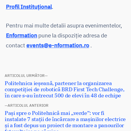
Profil Instituțional
.
Pentru mai multe detalii asupra evenimentelor,
Enformation
pune la dispoziție adresa de
contact
events@e-nformation.ro
.
Navigare
ARTICOLUL URMĂTOR
Articolul
Politehnica ieșeană, partener la organizarea
în
următor:
competiției de robotică BRD First Tech Challenge,
articole
în care s-au întrecut 500 de elevi în 48 de echipe
ARTICOLUL ANTERIOR
Articolul
Pași spre o Politehnică mai „verde”: vor fi
anterior:
instalate 7 stații de încărcare a mașinilor electrice
și a fost depus un proiect de montare a panourilor