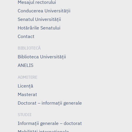
Mesajul rectorului
Conducerea Universităţii
Senatul Universității
Hotărârile Senatului
Contact
BIBLIOTECĂ
Biblioteca Universității
ANELIS
ADMITERE
Licență
Masterat
Doctorat – informații generale
STUDII
Informații generale – doctorat
Mobilități internaționale