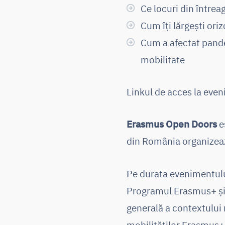
Ce locuri din întrea
Cum îți lărgești ori
Cum a afectat pande
mobilitate
Linkul de acces la eve
Erasmus Open Doors
e
din România organize
Pe durata evenimentul
Programul Erasmus+ și 
generală a contextului 
mobilităților Erasmus+