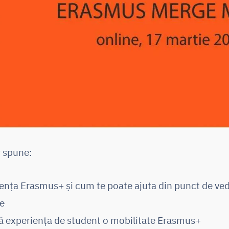
r spune:
nța Erasmus+ și cum te poate ajuta din punct de vede
le
ă experiența de student o mobilitate Erasmus+