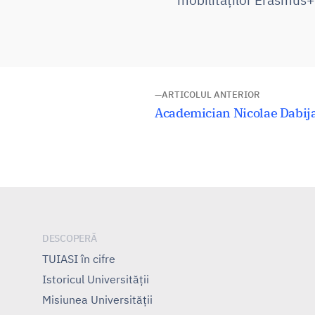
Navigare
ARTICOLUL ANTERIOR
Articolul
Academician Nicolae Dabi
în
anterior:
articole
DESCOPERĂ
TUIASI în cifre
Istoricul Universităţii
Misiunea Universităţii