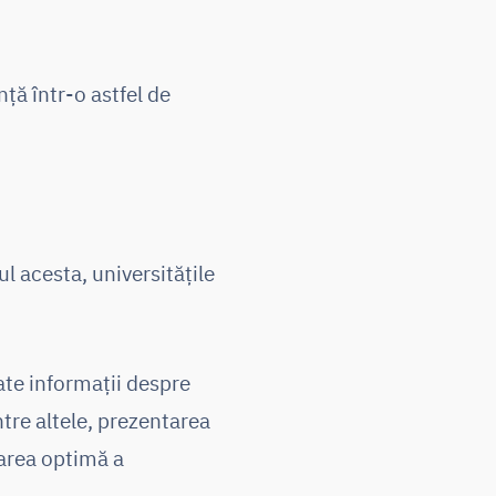
ă într-o astfel de
l acesta, universitățile
ate informații despre
re altele, prezentarea
narea optimă a