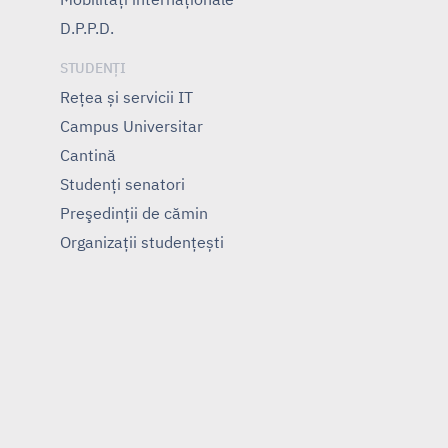
D.P.P.D.
STUDENȚI
Rețea și servicii IT
Campus Universitar
Cantină
Studenți senatori
Preşedinţii de cămin
Organizații studențești