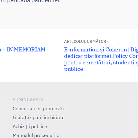
ARTICOLUL URMĂTOR
Articolul
ja – IN MEMORIAM
E-nformation și Coherent Dig
următor:
dedicat platformei Policy C
pentru cercetători, studenți și
publice
ADMINISTRAȚIE
Concursuri și promovări
Licitații spații închiriate
Achiziții publice
Manualul procedurilor