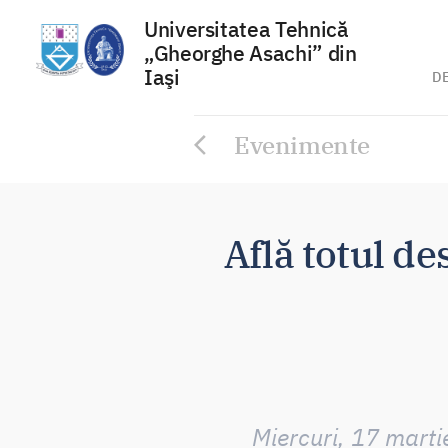
Universitatea Tehnică
„Gheorghe Asachi” din
Iaşi
D
Sari
Evenimente
la
conținut
Află totul de
Miercuri, 17 mart