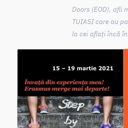
Doors (EOD), afli 
TUIASI care au pa
la cei aflați încă î