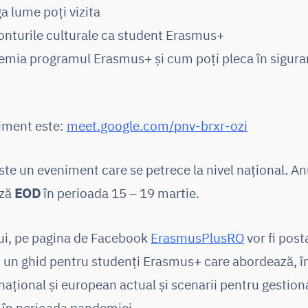
ga lume poți vizita
zonturile culturale ca student Erasmus+
mia programul Erasmus+ și cum poți pleca în siguranț
niment este:
meet.google.com/pnv-brxr-ozi
ste un eveniment care se petrece la nivel național. Anu
ază
EOD
în perioada 15 – 19 martie.
ui, pe pagina de Facebook
ErasmusPlusRO
vor fi post
un ghid pentru studenți Erasmus+ care abordează, înt
național și european actual și scenarii pentru gestio
 în perioada pandemiei.