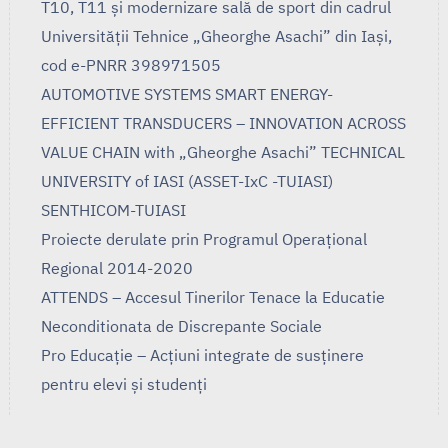
T10, T11 și modernizare sală de sport din cadrul
Universității Tehnice „Gheorghe Asachi” din Iași,
cod e-PNRR 398971505
AUTOMOTIVE SYSTEMS SMART ENERGY-
EFFICIENT TRANSDUCERS – INNOVATION ACROSS
VALUE CHAIN with „Gheorghe Asachi” TECHNICAL
UNIVERSITY of IASI (ASSET-IxC -TUIASI)
SENTHICOM-TUIASI
Proiecte derulate prin Programul Operaţional
Regional 2014-2020
ATTENDS – Accesul Tinerilor Tenace la Educatie
Neconditionata de Discrepante Sociale
Pro Educație – Acțiuni integrate de susținere
pentru elevi și studenți