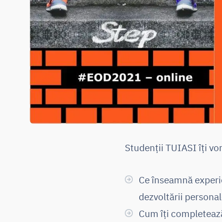
Studenții TUIASI îți vo
Ce înseamnă experie
dezvoltării persona
Cum îți completeaz