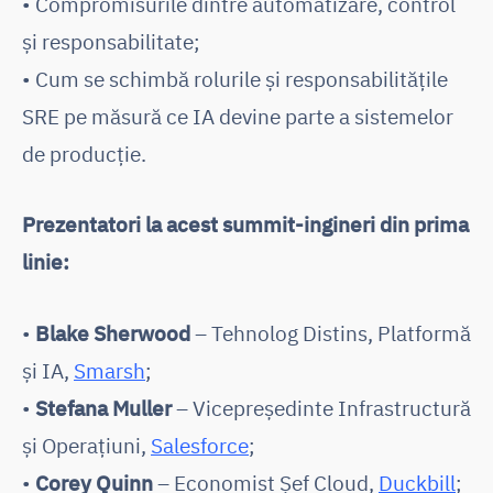
• Compromisurile dintre automatizare, control
și responsabilitate;
• Cum se schimbă rolurile și responsabilitățile
SRE pe măsură ce IA devine parte a sistemelor
de producție.
Prezentatori la acest summit-ingineri din prima
linie:
•
Blake Sherwood
– Tehnolog Distins, Platformă
și IA,
Smarsh
;
•
Stefana Muller
– Vicepreședinte Infrastructură
și Operațiuni,
Salesforce
;
•
Corey Quinn
– Economist Șef Cloud,
Duckbill
;