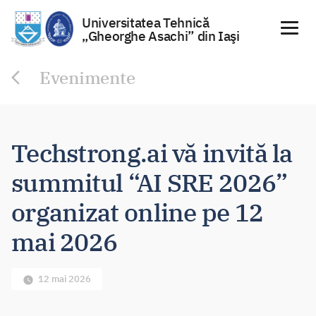
Universitatea Tehnică
„Gheorghe Asachi” din Iaşi
Sari
Evenimente
la
conținut
Techstrong.ai vă invită la
summitul “AI SRE 2026”
organizat online pe 12
mai 2026
12 mai 2026