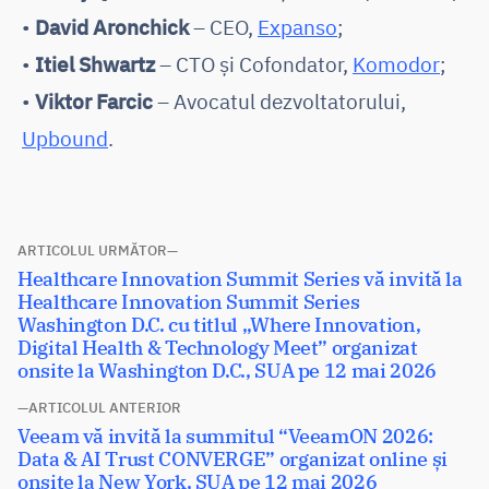
•
David Aronchick
– CEO,
Expanso
;
•
Itiel Shwartz
– CTO și Cofondator,
Komodor
;
•
Viktor Farcic
– Avocatul dezvoltatorului,
Upbound
.
Navigare
ARTICOLUL URMĂTOR
Articolul
Healthcare Innovation Summit Series vă invită la
în
următor:
Healthcare Innovation Summit Series
articole
Washington D.C. cu titlul „Where Innovation,
Digital Health & Technology Meet” organizat
onsite la Washington D.C., SUA pe 12 mai 2026
ARTICOLUL ANTERIOR
Articolul
Veeam vă invită la summitul “VeeamON 2026:
anterior:
Data & AI Trust CONVERGE” organizat online și
onsite la New York, SUA pe 12 mai 2026