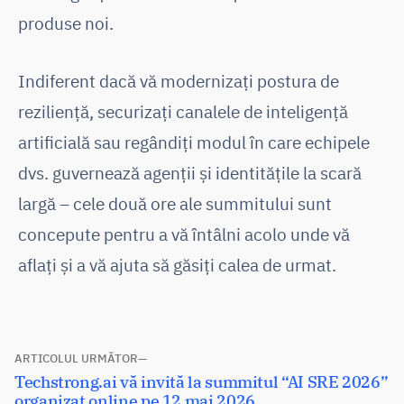
produse noi.
Indiferent dacă vă modernizați postura de
reziliență, securizați canalele de inteligență
artificială sau regândiți modul în care echipele
dvs. guvernează agenții și identitățile la scară
largă – cele două ore ale summitului sunt
concepute pentru a vă întâlni acolo unde vă
aflați și a vă ajuta să găsiți calea de urmat.
Navigare
ARTICOLUL URMĂTOR
Articolul
Techstrong.ai vă invită la summitul “AI SRE 2026”
în
următor:
organizat online pe 12 mai 2026