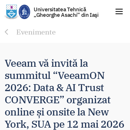
Universitatea Tehnică
„Gheorghe Asachi” din Iaşi
Sari
Evenimente
la
conținut
Veeam vă invită la
summitul “VeeamON
2026: Data & AI Trust
CONVERGE” organizat
online și onsite la New
York, SUA pe 12 mai 2026