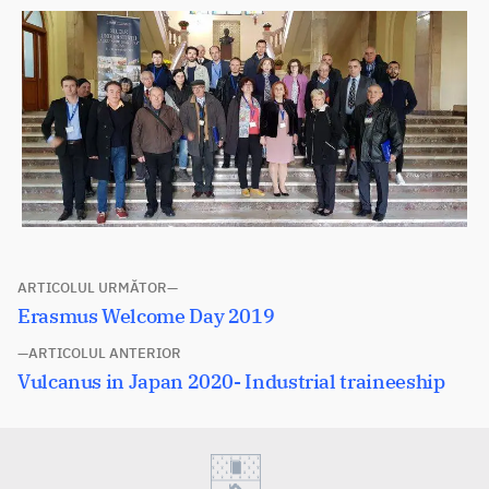
Navigare
ARTICOLUL URMĂTOR
Articolul
Erasmus Welcome Day 2019
în
următor:
ARTICOLUL ANTERIOR
articole
Articolul
Vulcanus in Japan 2020- Industrial traineeship
anterior: