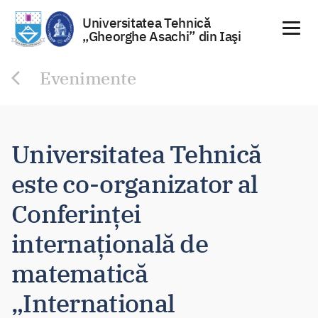
Universitatea Tehnică
„Gheorghe Asachi” din Iaşi
Sari
Evenimente
la
conținut
Universitatea Tehnică
este co-organizator al
Conferinţei
internaţională de
matematică
„International