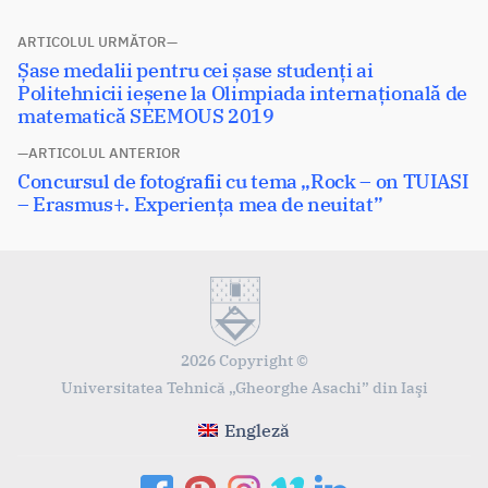
Navigare
ARTICOLUL URMĂTOR
Articolul
Șase medalii pentru cei șase studenți ai
în
următor:
Politehnicii ieșene la Olimpiada internațională de
articole
matematică SEEMOUS 2019
ARTICOLUL ANTERIOR
Articolul
Concursul de fotografii cu tema „Rock – on TUIASI
anterior:
– Erasmus+. Experiența mea de neuitat”
2026 Copyright ©
Universitatea Tehnică „Gheorghe Asachi” din Iaşi
Engleză