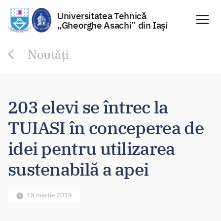
Universitatea Tehnică
„Gheorghe Asachi” din Iaşi
Sari
Noutăți
la
conținut
203 elevi se întrec la
TUIASI în conceperea de
idei pentru utilizarea
sustenabilă a apei
15 martie 2019