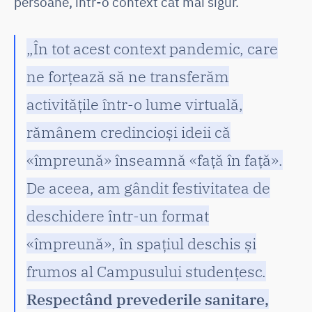
persoane, într-o context cât mai sigur.
„În tot acest context pandemic, care
ne forțează să ne transferăm
activitățile într-o lume virtuală,
rămânem credincioși ideii că
«împreună» înseamnă «față în față».
De aceea, am gândit festivitatea de
deschidere într-un format
«împreună», în spațiul deschis și
frumos al Campusului studențesc.
Respectând prevederile sanitare,