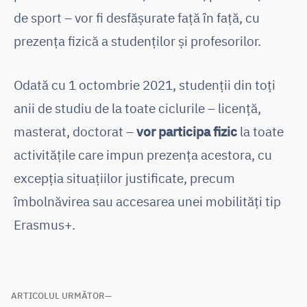
de sport – vor fi desfășurate față în față, cu
prezența fizică a studenților și profesorilor.
Odată cu 1 octombrie 2021, studenții din toți
anii de studiu de la toate ciclurile – licență,
masterat, doctorat –
vor participa fizic
la toate
activitățile care impun prezența acestora, cu
excepția situațiilor justificate, precum
îmbolnăvirea sau accesarea unei mobilități tip
Erasmus+.
Navigare
ARTICOLUL URMĂTOR