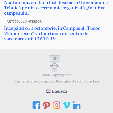
Articolul
Noul an universitar a fost deschis la Universitatea
în
următor:
Tehnică printr-o ceremonie organizată „în inima
articole
campusului”
ARTICOLUL ANTERIOR
Articolul
Începând cu 1 octombrie, în Campusul „Tudor
anterior:
Vladimirescu” va funcționa un centru de
vaccinare anti COVID-19
2026 Copyright ©
Universitatea Tehnică „Gheorghe Asachi” din Iaşi
Engleză