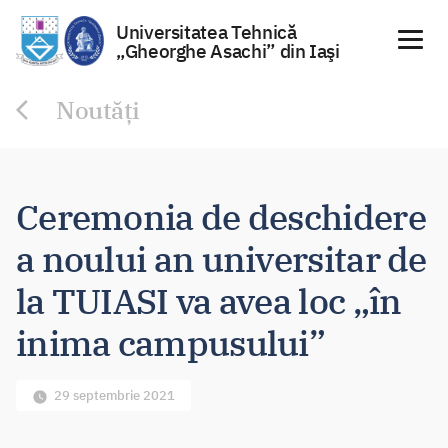
Universitatea Tehnică
„Gheorghe Asachi” din Iaşi
Sari
Noutăți
la
conținut
Ceremonia de deschidere
a noului an universitar de
la TUIASI va avea loc „în
inima campusului”
29 septembrie 2021