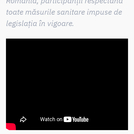
România, participanții respectând
toate măsurile sanitare impuse de
legislația în vigoare.