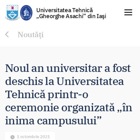
Universitatea Tehnică
„Gheorghe Asachi” din Iaşi
Sari
Noutăți
la
conținut
Noul an universitar a fost
deschis la Universitatea
Tehnică printr-o
ceremonie organizată „în
inima campusului”
1 octombrie 2021