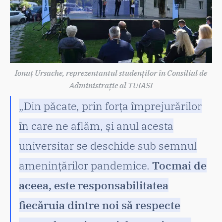
Ionuț Ursache, reprezentantul studenților în Consiliul de
Administrație al TUIASI
„Din păcate, prin forța împrejurărilor
în care ne aflăm, și anul acesta
universitar se deschide sub semnul
amenințărilor pandemice.
Tocmai de
aceea, este responsabilitatea
fiecăruia dintre noi să respecte