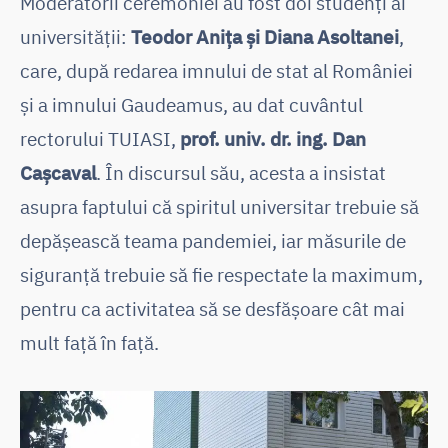
Moderatorii ceremoniei au fost doi studenți ai
universității:
Teodor Anița și Diana Asoltanei
,
care, după redarea imnului de stat al României
și a imnului Gaudeamus, au dat cuvântul
rectorului TUIASI,
prof. univ. dr. ing. Dan
Cașcaval
. În discursul său, acesta a insistat
asupra faptului că spiritul universitar trebuie să
depășească teama pandemiei, iar măsurile de
siguranță trebuie să fie respectate la maximum,
pentru ca activitatea să se desfășoare cât mai
mult față în față.