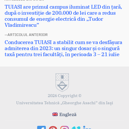
Navigare
Articolul
TUIASI are primul campus iluminat LED din țară,
în
următor:
după o investiție de 200.000 de lei care a redus
articole
consumul de energie electrică din „Tudor
Vladimirescu”
ARTICOLUL ANTERIOR
Articolul
Conducerea TUIASI a stabilit cum se va desfășura
anterior:
admiterea din 2023: un singur dosar și o singură
taxă pentru trei facultăți, în perioada 3 – 21 iulie
2026 Copyright ©
Universitatea Tehnică „Gheorghe Asachi” din Iaşi
Engleză