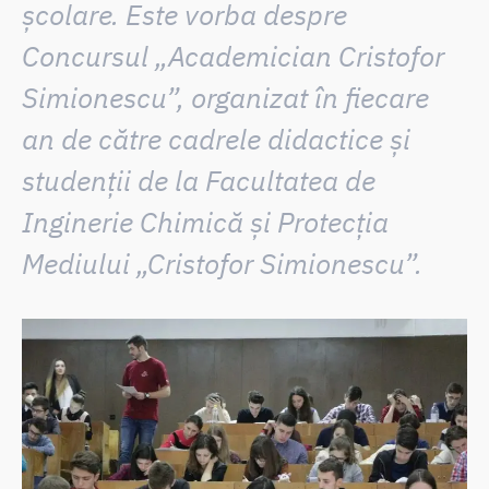
școlare
. Este vorba despre
Concursul „Academician Cristofor
Simionescu”
, organizat în fiecare
an de către cadrele didactice și
studenții de la Facultatea de
Inginerie Chimică și Protecția
Mediului „Cristofor Simionescu”.