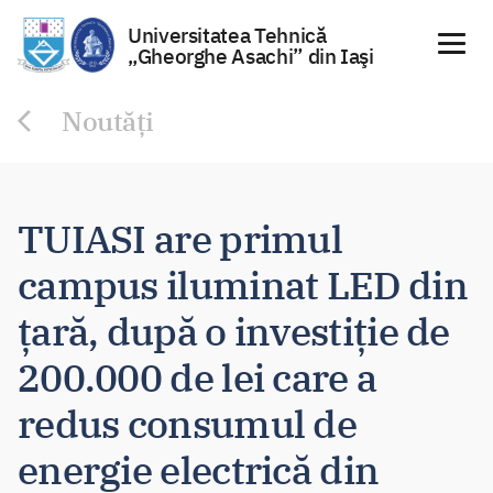
Universitatea Tehnică
„Gheorghe Asachi” din Iaşi
Sari
Noutăți
la
conținut
TUIASI are primul
campus iluminat LED din
țară, după o investiție de
200.000 de lei care a
redus consumul de
energie electrică din