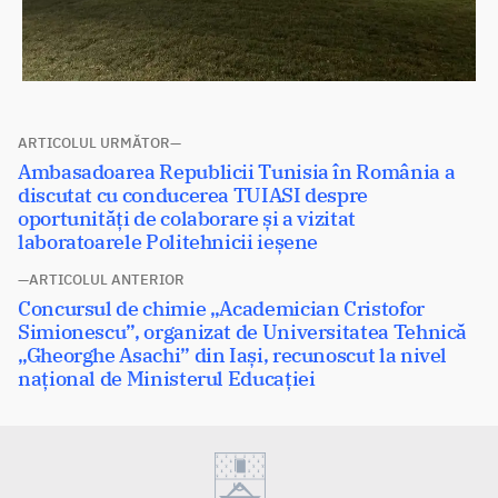
Navigare
ARTICOLUL URMĂTOR
Articolul
Ambasadoarea Republicii Tunisia în România a
în
următor:
discutat cu conducerea TUIASI despre
articole
oportunități de colaborare și a vizitat
laboratoarele Politehnicii ieșene
ARTICOLUL ANTERIOR
Articolul
Concursul de chimie „Academician Cristofor
anterior:
Simionescu”, organizat de Universitatea Tehnică
„Gheorghe Asachi” din Iași, recunoscut la nivel
naţional de Ministerul Educației