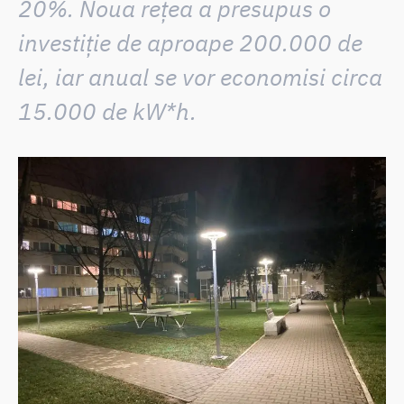
20%
. Noua rețea a presupus o
investiție de aproape 200.000 de
lei, iar
anual se vor economisi circa
15.000 de kW*h
.