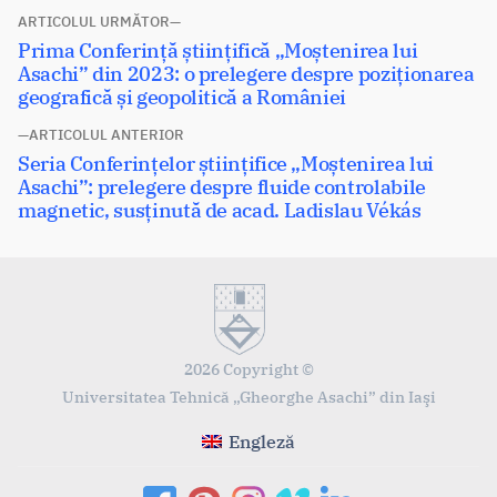
Navigare
ARTICOLUL URMĂTOR
Articolul
Prima Conferință științifică „Moștenirea lui
în
următor:
Asachi” din 2023: o prelegere despre poziționarea
articole
geografică și geopolitică a României
ARTICOLUL ANTERIOR
Articolul
Seria Conferințelor științifice „Moștenirea lui
anterior:
Asachi”: prelegere despre fluide controlabile
magnetic, susținută de acad. Ladislau Vékás
2026 Copyright ©
Universitatea Tehnică „Gheorghe Asachi” din Iaşi
Engleză