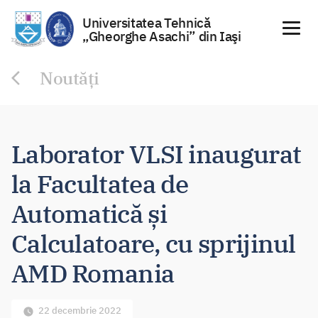
Universitatea Tehnică
„Gheorghe Asachi” din Iaşi
Sari
Noutăți
la
conținut
Laborator VLSI inaugurat
la Facultatea de
Automatică și
Calculatoare, cu sprijinul
AMD Romania
22 decembrie 2022