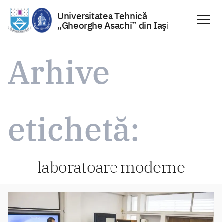
Universitatea Tehnică
„Gheorghe Asachi” din Iaşi
Sari
la
Arhive
conținut
etichetă:
laboratoare moderne