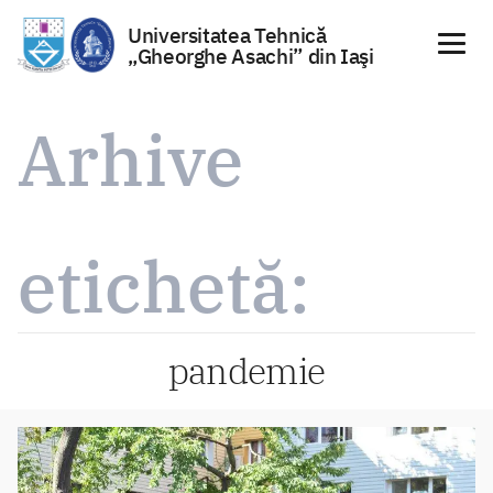
Universitatea Tehnică
„Gheorghe Asachi” din Iaşi
Sari
la
Arhive
conținut
etichetă:
pandemie