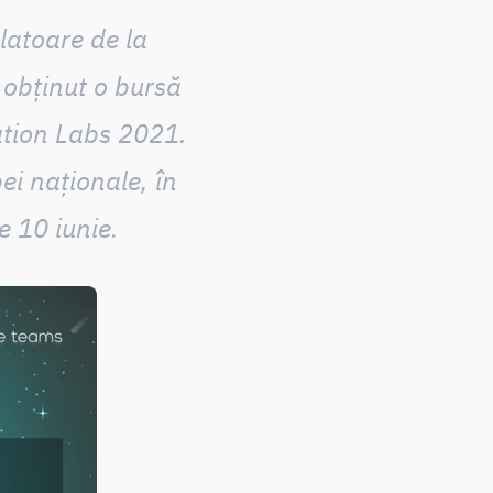
latoare de la
 obținut o bursă
ation Labs 2021.
pei naționale, în
 10 iunie.