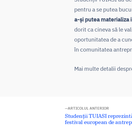
pentru a se putea bucu
a-și putea materializa 
dorit ca cineva să le val
oportunitatea de a cuno
în comunitatea antrepr
Mai multe detalii despr
Navigare
ARTICOLUL ANTERIOR
Articolul
Studenții TUIASI reprezint
în
anterior:
festival european de antre