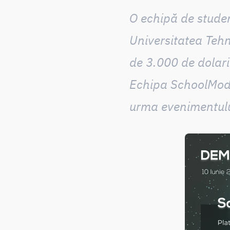
O echipă de studen
Universitatea Teh
de 3.000 de dolari
Echipa
SchoolMo
urma evenimentulu