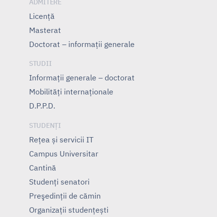
ADMITERE
Licență
Masterat
Doctorat – informații generale
STUDII
Informații generale – doctorat
Mobilități internaționale
D.P.P.D.
STUDENȚI
Rețea și servicii IT
Campus Universitar
Cantină
Studenți senatori
Preşedinţii de cămin
Organizații studențești