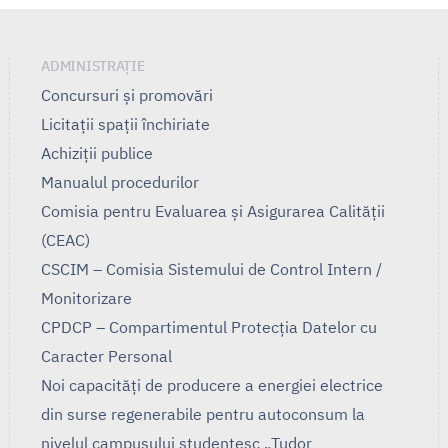
ADMINISTRAȚIE
Concursuri și promovări
Licitații spații închiriate
Achiziții publice
Manualul procedurilor
Comisia pentru Evaluarea și Asigurarea Calității
(CEAC)
CSCIM – Comisia Sistemului de Control Intern /
Monitorizare
CPDCP – Compartimentul Protecția Datelor cu
Caracter Personal
Noi capacități de producere a energiei electrice
din surse regenerabile pentru autoconsum la
nivelul campusului studențesc „Tudor