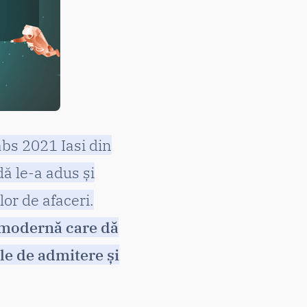
bs 2021 Iasi din
ă le-a adus și
lor de afaceri.
ă modernă care dă
le de admitere și