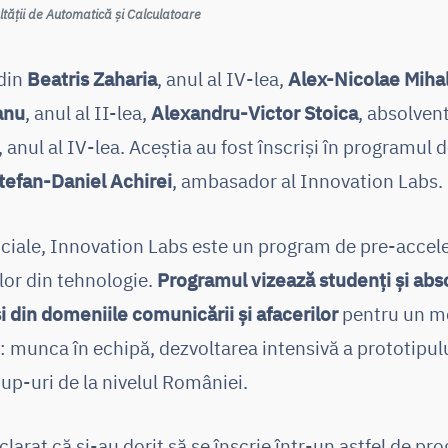
ltății de Automatică și Calculatoare
 din
Beatris Zaharia
, anul al IV-lea,
Alex-Nicolae Miha
anu
, anul al II-lea,
Alexandru-Victor Stoica
, absolven
, anul al IV-lea. Aceștia au fost înscriși în programul
tefan-Daniel Achirei
, ambasador al Innovation Labs.
ciale, Innovation Labs este un program de pre-acceler
ilor din tehnologie.
Programul vizează studenți și abso
și din domeniile comunicării și afacerilor
pentru un me
 munca în echipă, dezvoltarea intensivă a prototipulu
up-uri de la nivelul României.
larat că și-au dorit să se înscrie într-un astfel de p