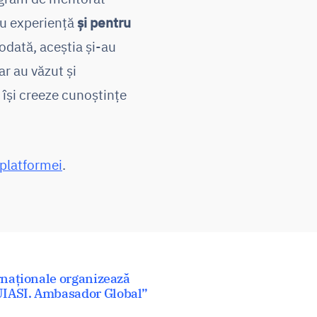
cu experiență
și
pentru
todată, aceștia și-au
ar au văzut și
 își creeze cunoștințe
l platformei
.
ernaționale organizează
UIASI. Ambasador Global”