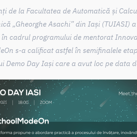
ți de la Facultatea de Automatică și Calcu
nică „Gheorghe Asachi” din Iași (TUIASI)
a
în cadrul programului de mentorat Innov
deOn
s-a calificat astfel în semifinalele eta
i Demo Day Iași care a avut loc pe data de