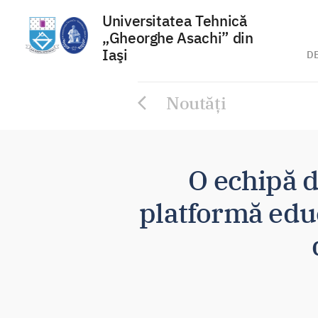
Universitatea Tehnică
„Gheorghe Asachi” din
Iaşi
D
Sari
Noutăți
la
conținut
O echipă d
platformă edu