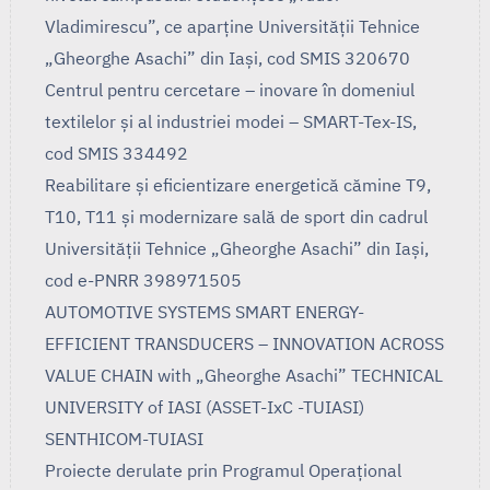
Vladimirescu”, ce aparține Universității Tehnice
„Gheorghe Asachi” din Iași, cod SMIS 320670
Centrul pentru cercetare – inovare în domeniul
textilelor și al industriei modei – SMART-Tex-IS,
cod SMIS 334492
Reabilitare și eficientizare energetică cămine T9,
T10, T11 și modernizare sală de sport din cadrul
Universității Tehnice „Gheorghe Asachi” din Iași,
cod e-PNRR 398971505
AUTOMOTIVE SYSTEMS SMART ENERGY-
EFFICIENT TRANSDUCERS – INNOVATION ACROSS
VALUE CHAIN with „Gheorghe Asachi” TECHNICAL
UNIVERSITY of IASI (ASSET-IxC -TUIASI)
SENTHICOM-TUIASI
Proiecte derulate prin Programul Operaţional