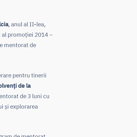
lcia
, anul al II-lea,
t al promoției 2014 –
 de mentorat de
are pentru tinerii
lvenți de la
ntorat de 3 luni cu
i și explorarea
rogram de mentorat