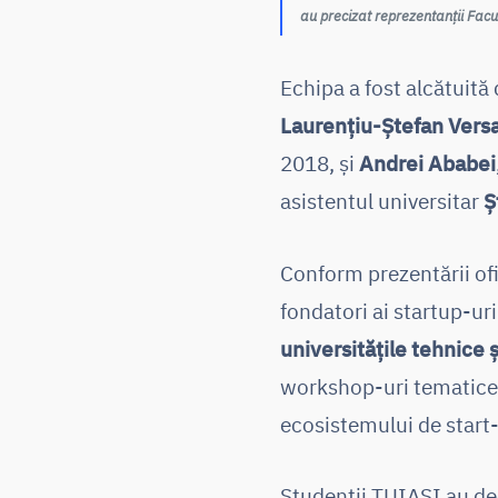
au precizat reprezentanții Facu
Echipa a fost alcătuită
Laurențiu-Ștefan Vers
2018, și
Andrei Ababei
asistentul universitar
Ș
Conform prezentării ofi
fondatori ai startup-ur
universitățile tehnice 
workshop-uri tematice:
ecosistemului de start-
Studenții TUIASI au dec