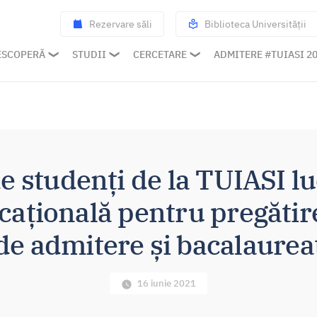
Rezervare săli
Biblioteca Universității
ESCOPERĂ
STUDII
CERCETARE
ADMITERE #TUIASI 2
e studenți de la TUIASI lu
cațională pentru pregăti
de admitere și bacalaurea
16 iunie 2021