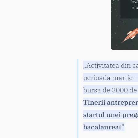
„Activitatea din 
perioada martie –
bursa de 3000 de d
Tinerii antrepre
startul unei pre
bacalaureat
”