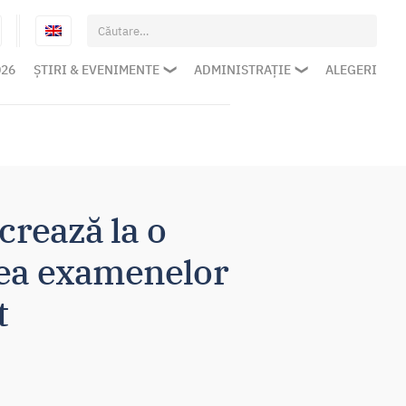
Caută
după:
026
ȘTIRI & EVENIMENTE
ADMINISTRAȚIE
ALEGERI
crează la o
rea examenelor
t