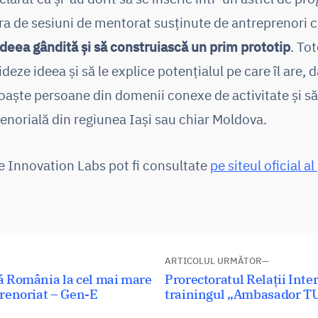
ra de sesiuni de mentorat susținute de antreprenori 
ideea gândită și să construiască un prim prototip
. To
ideze ideea și să le explice potențialul pe care îl are, d
aște persoane din domenii conexe de activitate și să
enorială din regiunea Iași sau chiar Moldova.
e Innovation Labs pot fi consultate
pe siteul oficial a
ARTICOLUL URMĂTOR
Articolul
ă România la cel mai mare
Prorectoratul Relații Int
prenoriat – Gen-E
următor:
trainingul „Ambasador T