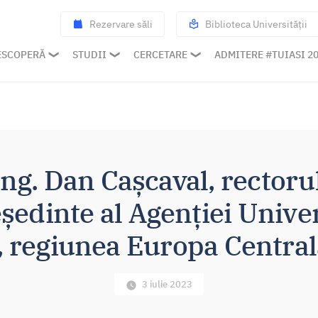
Rezervare săli
Biblioteca Universității
ESCOPERĂ
STUDII
CERCETARE
ADMITERE #TUIASI 2
 ing. Dan Cașcaval, rectoru
eședinte al Agenției Univer
, regiunea Europa Centrală
3 iulie 2023