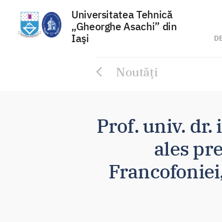
Universitatea Tehnică
„Gheorghe Asachi” din
Iaşi
D
Sari
Noutăți
la
conținut
Prof. univ. dr.
ales pr
Francofoniei