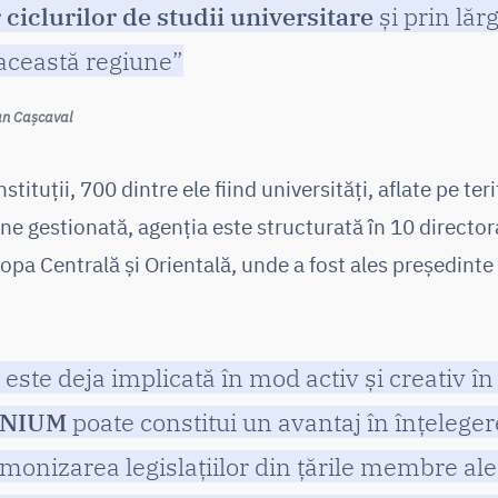
 ciclurilor de studii universitare
și prin lăr
ceastă regiune”
Dan Cașcaval
ituții, 700 dintre ele fiind universități, aflate pe teri
ine gestionată, agenția este structurată în 10 director
opa Centrală și Orientală, unde a fost ales președinte p
este deja implicată în mod activ și creativ î
GENIUM
poate constitui un avantaj în înțeleg
armonizarea legislațiilor din țările membre a