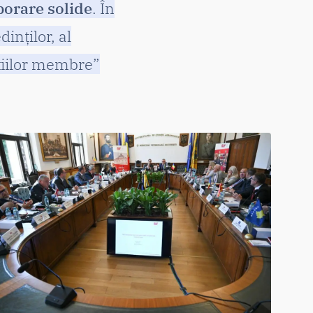
borare solide
. În
inților, al
tuțiilor membre”