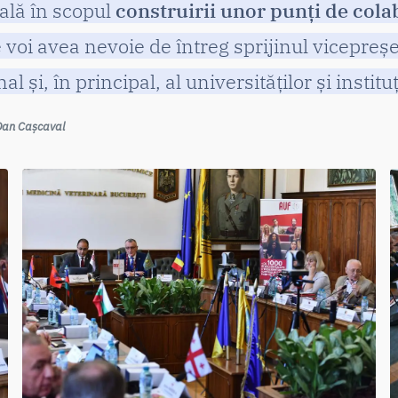
tală în scopul
construirii unor punți de cola
oi avea nevoie de întreg sprijinul vicepreșed
al și, în principal, al universităților și insti
. Dan Cașcaval