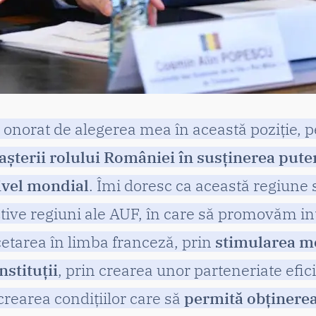
 onorat de alegerea mea în această poziție, p
șterii rolului României în susținerea puter
nivel mondial
. Îmi doresc ca această regiune
ctive regiuni ale AUF, în care să promovăm i
etarea în limba franceză, prin
stimularea mo
nstituții
, prin crearea unor parteneriate efic
 crearea condițiilor care să
permită obținere