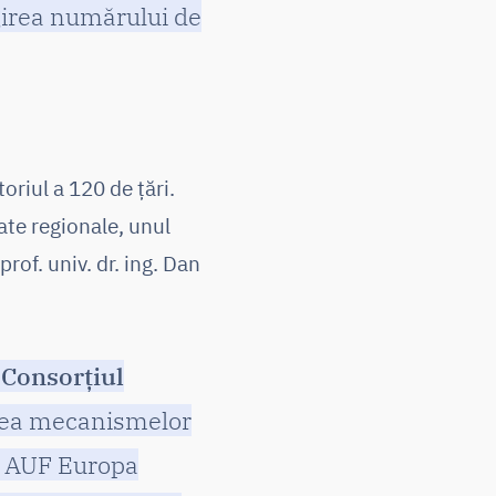
girea numărului de
toriul a 120 de țări.
ate regionale, unul
rof. univ. dr. ing. Dan
n
Consorțiul
erea mecanismelor
le AUF Europa