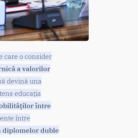
e care o consider
nică a valorilor
 să devină una
ntens educația
bilităților între
iente între
a diplomelor duble