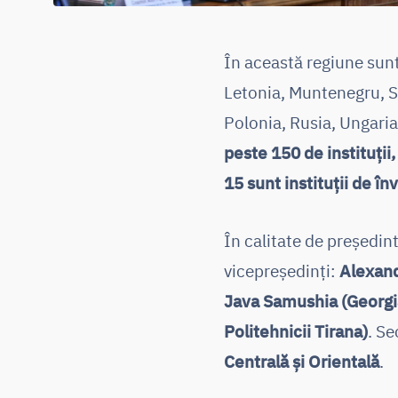
În această regiune sun
Letonia, Muntenegru, Sl
Polonia, Rusia, Ungaria
peste 150 de instituții,
15 sunt instituții de 
În calitate de președint
vicepreședinți:
Alexand
Java Samushia (Georgia,
Politehnicii Tirana)
. S
Centrală și Orientală
.