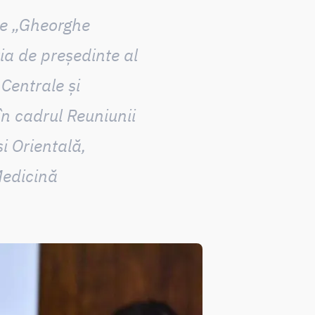
ice „Gheorghe
ția de
președinte al
Centrale și
în cadrul Reuniunii
și Orientală,
Medicină