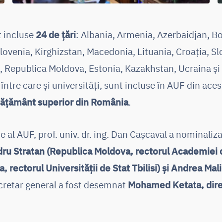
t incluse
24 de țări
: Albania, Armenia, Azerbaidjan, Bo
ovenia, Kirghizstan, Macedonia, Lituania, Croația, Sl
, Republica Moldova, Estonia, Kazakhstan, Ucraina și
între care și universități, sunt incluse în AUF din acest
învățământ superior din România
.
e al AUF, prof. univ. dr. ing. Dan Cașcaval a nominaliz
ru Stratan (Republica Moldova, rectorul Academiei 
 rectorul Universității de Stat Tbilisi) și Andrea Mali
ecretar general a fost desemnat
Mohamed Ketata, dire