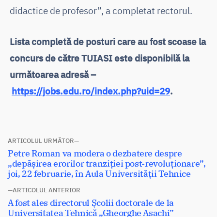
didactice de profesor”, a completat rectorul.
Lista completă de posturi care au fost scoase la
concurs de către TUIASI este disponibilă la
următoarea adresă –
https://jobs.edu.ro/index.php?uid=29
.
Navigare
ARTICOLUL URMĂTOR
Articolul
Petre Roman va modera o dezbatere despre
în
următor:
„depășirea erorilor tranziției post-revoluționare”,
articole
joi, 22 februarie, în Aula Universității Tehnice
ARTICOLUL ANTERIOR
Articolul
A fost ales directorul Școlii doctorale de la
anterior:
Universitatea Tehnică „Gheorghe Asachi”