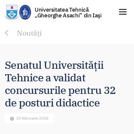
Universitatea Tehnică
„Gheorghe Asachi” din Iaşi
Sari
Noutăți
la
conținut
Senatul Universității
Tehnice a validat
concursurile pentru 32
de posturi didactice
20 februarie 2018