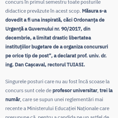
concurs în primul semestru toate posturile
didactice prevăzute în acest scop.
Măsura s-a
dovedit a fi una inspirată, căci Ordonanța de
Urgență a Guvernului nr. 90/2017, din
decembrie, a limitat drastic libertatea
instituțiilor bugetare de a organiza concursuri
pe orice tip de post”, a declarat prof. univ. dr.
ing. Dan Cașcaval, rectorul TUIASI.
Singurele posturi care nu au fost încă scoase la
concurs sunt cele de
profesor universitar
,
trei la
număr
, care se supun unei reglementări mai
recente a Ministerului Educației Naționale care
presupune că, pentru a candida pe un astfel de