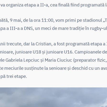
va organiza etapa a II-a, cea finală fiind programată l
ătă, 9 mai, de la ora 11:00, vom primi pe stadionul „T
tapa a III-a a DNS, un meci de mare tradiție în rugby-
ânii trecute, dar la Cristian, a fost programată etapa 
nioare, junioare U18 și junioare U16. Campioanele de 
le Gabriela Lepciuc și Maria Ciuciuc (preparator fizic,
te meciurile susținute la senioare și deschid cu un av
pă trei etape.