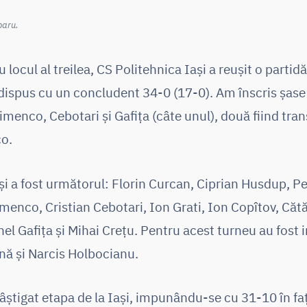
paru.
 locul al treilea, CS Politehnica Iași a reușit o parti
dispus cu un concludent 34-0 (17-0). Am înscris șase 
imenco, Cebotari și Gafița (câte unul), două fiind tr
o.
și a fost următorul: Florin Curcan, Ciprian Husdup, Pe
enco, Cristian Cebotari, Ion Grati, Ion Copîtov, Cătă
inel Gafița și Mihai Crețu. Pentru acest turneu au fost 
ă și Narcis Holbocianu.
știgat etapa de la Iași, impunându-se cu 31-10 în faț