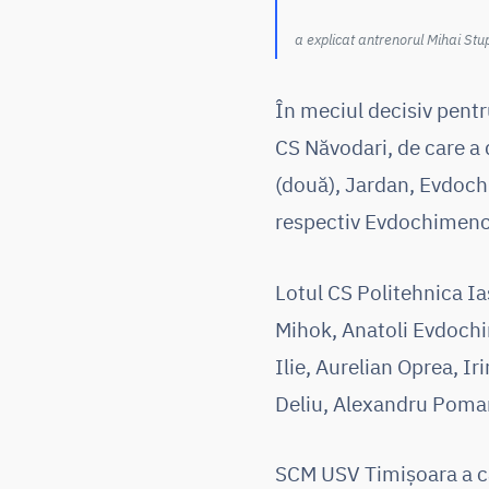
a explicat antrenorul Mihai Stu
În meciul decisiv pentru
CS Năvodari, de care a 
(două), Jardan, Evdoch
respectiv Evdochimenc
Lotul CS Politehnica Ia
Mihok, Anatoli Evdochim
Ilie, Aurelian Oprea, Ir
Deliu, Alexandru Poman
SCM USV Timișoara a câ