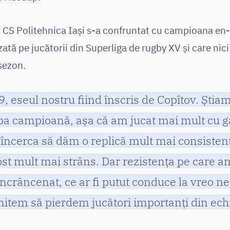
e, CS Politehnica Iași s-a confruntat cu campioana en
ată pe jucătorii din Superliga de rugby XV și care nic
sezon.
 eseul nostru fiind înscris de Copîtov. Știam
a campioană, așa că am jucat mai mult cu gâ
 încerca să dăm o replică mult mai consistent
 fost mult mai strâns. Dar rezistența pe care am
încrâncenat, ce ar fi putut conduce la vreo n
mitem să pierdem jucători importanți din ech