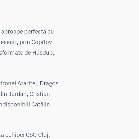
dă aproape perfectă cu
eseuri, prin Copîtov
ansformate de Husdup,
tronel Arariței, Dragoș
lin Jardan, Cristian
indisponibili Cătălin
a echipei CSU Cluj,