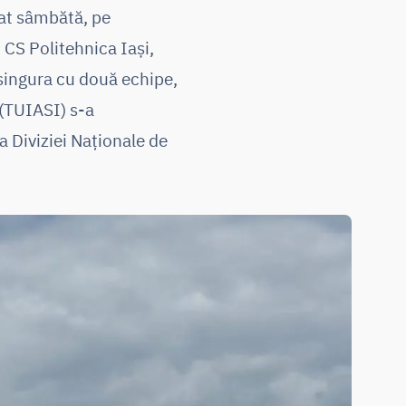
tat sâmbătă, pe
i CS Politehnica Iași,
 singura cu două echipe,
 (TUIASI) s-a
a Diviziei Naționale de