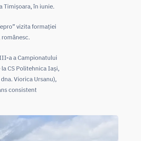
a Timișoara, în iunie.
epro” vizita formației
ul românesc.
a III-a a Campionatului
la CS Politehnica Iași,
 dna. Viorica Ursanu),
ans consistent