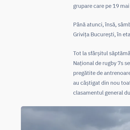
grupare care pe 19 mai 
Până atunci, însă, sâmb
Grivița București, în e
Tot la sfârșitul săptăm
Național de rugby 7s se
pregătite de antrenoare
au câștigat din nou toa
clasamentul general du