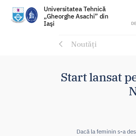
Universitatea Tehnică
„Gheorghe Asachi” din
Iaşi
D
Sari
Noutăți
la
conținut
Start lansat p
N
Dacă la feminin s-a des