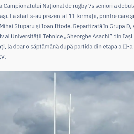
 a Campionatului Național de rugby 7s seniori a debu
ași. La start s-au prezentat 11 formații, printre care ș
 Mihai Stuparu și Ioan Iftode. Repartizată în Grupa D,
iv al Universității Tehnice „Gheorghe Asachi” din Iași
i, la doar o săptămână după partida din etapa a II-a 
XV.