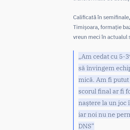
Calificată în semifinal
Timișoara, formație baz
vreun meci în actualul 
„Am cedat cu 5-39,
să învingem echip
mică. Am fi putut
scorul final ar fi
naștere la un joc 
iar noi nu ne per
DNS”