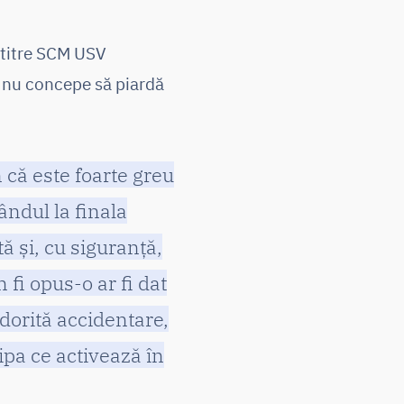
-titre SCM USV
i nu concepe să piardă
 că este foarte greu
ndul la finala
ă și, cu siguranță,
 fi opus-o ar fi dat
edorită accidentare,
ipa ce activează în