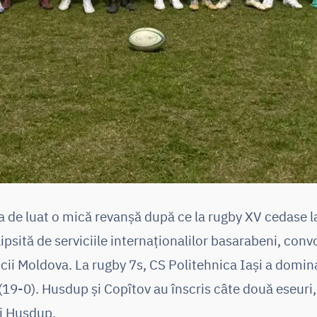
a de luat o mică revanșă după ce la rugby XV cedase la
ipsită de serviciile internaționalilor basarabeni, conv
cii Moldova. La rugby 7s, CS Politehnica Iași a domin
(19-0). Husdup și Copîtov au înscris câte două eseuri, t
i Husdup.