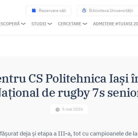
Rezervare săli
Biblioteca Universității
ESCOPERĂ
STUDII
CERCETARE
ADMITERE #TUIASI 2
entru CS Politehnica Iași
ațional de rugby 7s senio
5 mai 2026
fășurat deja și etapa a III-a, tot cu campioanele de la