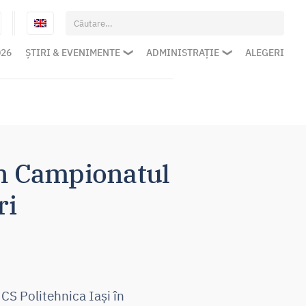
Caută
după:
026
ȘTIRI & EVENIMENTE
ADMINISTRAȚIE
ALEGERI
 în Campionatul
ri
 CS Politehnica Iași în